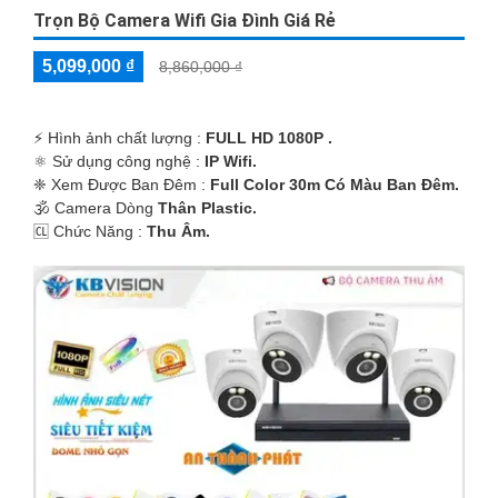
Trọn Bộ Camera Wifi Gia Đình Giá Rẻ
5,099,000 ₫
8,860,000 ₫
️⚡ Hình ảnh chất lượng :
FULL HD 1080P .
⚛️ Sử dụng công nghệ :
IP Wifi.
❈ Xem Được Ban Đêm :
Full Color 30m Có Màu Ban Ðêm.
🕉️ Camera Dòng
Thân Plastic.
️🆑 Chức Năng :
Thu Âm.