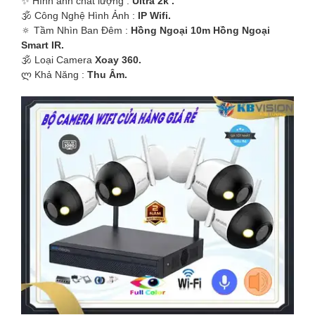
✨ Hình ảnh chất lượng :
Ultra 2k .
'
🕉️ Công Nghệ Hình Ảnh :
IP Wifi.
🔅 Tầm Nhìn Ban Đêm :
Hồng Ngoại 10m Hồng Ngoại
Smart IR.
🕉️ Loại Camera
Xoay 360.
️ლ Khả Năng :
Thu Âm.