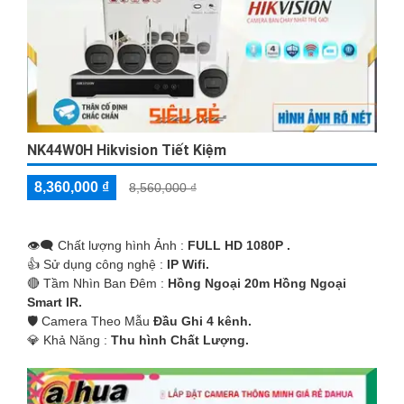
NK44W0H Hikvision Tiết Kiệm
8,360,000 ₫
8,560,000 ₫
👁️‍🗨 Chất lượng hình Ảnh :
FULL HD 1080P .
👍 Sử dụng công nghệ :
IP Wifi.
🔴 Tầm Nhìn Ban Đêm :
Hồng Ngoại 20m Hồng Ngoại
Smart IR.
🛡 Camera Theo Mẫu
Đầu Ghi 4 kênh.
️💎 Khả Năng :
Thu hình Chất Lượng.