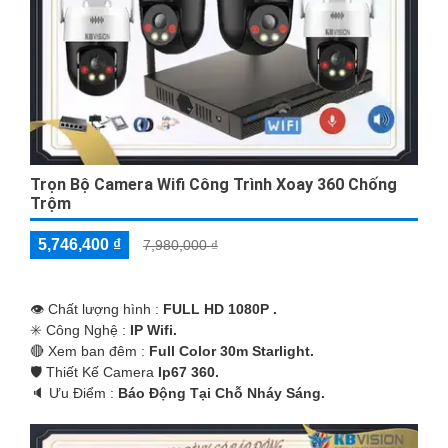
Trọn Bộ Camera Wifi Công Trình Xoay 360 Chống
Trộm
5,746,400 ₫
7,980,000 ₫
👁 Chất lượng hình :
FULL HD 1080P .
✳️ Công Nghệ :
IP Wifi.
🔴 Xem ban đêm :
Full Color 30m Starlight.
🛡 Thiết Kế Camera
Ip67 360.
️🔈 Ưu Điểm :
Báo Động Tại Chỗ Nháy Sáng.