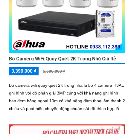
Bộ Camera WiFi Quay Quét 2K Trong Nhà Giá Rẻ
3,399,000 ₫
5,500,000 ₫
Bộ camera wifi quay quét 2K trong nhà là bộ 4 camera H3AE
ghi hình với độ phân giải 3MP cúng với khả năng ghi hình
ban đem hồng ngoại 10m có khả năng đàm thoại âm thanh 2
chiều và phát hiện chuyển động chuẩn sát rất thích hợp lắp
đặt cho các văn phòng, gia đình, những vị trí giám sát yêu
cầu camera vừa có thể giám sát đêm vừa có thể đàm thoại
được âm thanh 2 chiều.