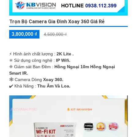
Trọn Bộ Camera Gia Đình Xoay 360 Giá Rẻ
3,800,000 ₫
4,500,000 ₫
️⚡ Hình ảnh chất lượng :
2K Lite .
✳️ Sử dụng công nghệ :
IP Wifi.
❈ Giám sát Ban Đêm :
Hồng Ngoại 10m Hồng Ngoại
Smart IR.
🕸️ Camera Dòng
Xoay 360.
️✔️ Khả Năng :
Thu Âm Và Loa.