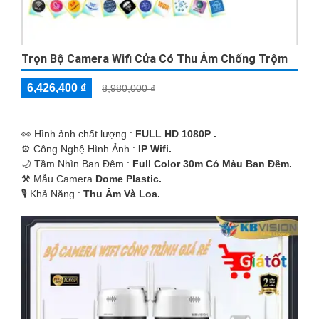
Trọn Bộ Camera Wifi Cửa Có Thu Âm Chống Trộm
6,426,400 ₫
8,980,000 ₫
️👀 Hình ảnh chất lượng :
FULL HD 1080P .
⚙ Công Nghệ Hình Ảnh :
IP Wifi.
🌙 Tầm Nhìn Ban Đêm :
Full Color 30m Có Màu Ban Ðêm.
⚒ Mẫu Camera
Dome Plastic.
️🎙 Khả Năng :
Thu Âm Và Loa.