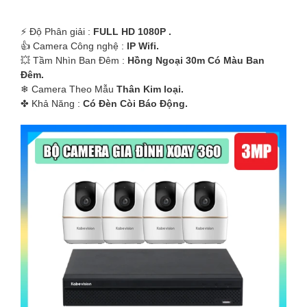
️⚡ Độ Phân giải :
FULL HD 1080P .
👍 Camera Công nghệ :
IP Wifi.
💥 Tầm Nhìn Ban Đêm :
Hồng Ngoại 30m Có Màu Ban
Ðêm.
❄ Camera Theo Mẫu
Thân Kim loại.
️✤ Khả Năng :
Có Ðèn Còi Báo Động.