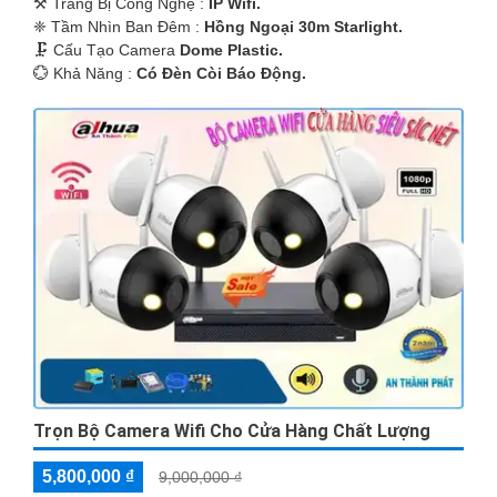
⚒ Trang Bị Công Nghệ :
IP Wifi.
❈ Tầm Nhìn Ban Đêm :
Hồng Ngoại 30m Starlight.
🗜️ Cấu Tạo Camera
Dome Plastic.
️💮 Khả Năng :
Có Ðèn Còi Báo Động.
Trọn Bộ Camera Wifi Cho Cửa Hàng Chất Lượng
5,800,000 ₫
9,000,000 ₫