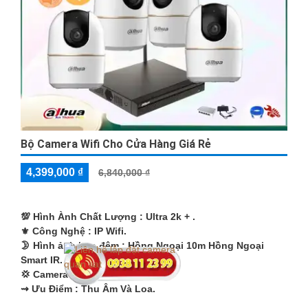
Bộ Camera Wifi Cho Cửa Hàng Giá Rẻ
4,399,000 ₫
6,840,000 ₫
💯 Hình Ành Chất Lượng :
Ultra 2k + .
⚜️ Công Nghệ :
IP Wifi.
🌛 Hình ảnh ban đêm :
Hồng Ngoại 10m Hồng Ngoại
Smart IR.
💢 Camera Theo Mẫu
Xoay 360.
️⇝ Ưu Điểm :
Thu Âm Và Loa.