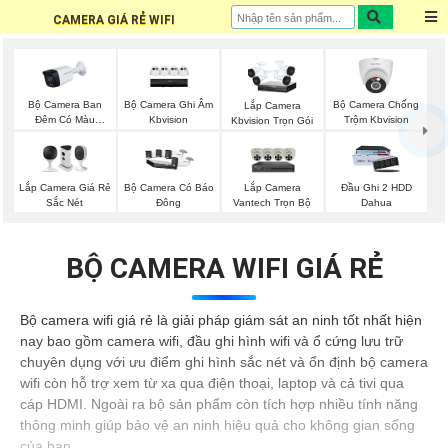
CAMERA GIÁ RẺ WIFI
Bộ Camera Ban
Bộ Camera Ghi Âm
Bộ Camera Chống
Lắp Camera
Đêm Có Màu
Kbvision
Trộm Kbvision
Kbvision Trọn Gói
Kbvision
Lắp Camera Giá Rẻ
Lắp Camera
Bộ Camera Có Báo
Đầu Ghi 2 HDD
Sắc Nét
Vantech Trọn Bộ
Đông
Dahua
BỘ CAMERA WIFI GIÁ RẺ
Bộ camera wifi giá rẻ là giải pháp giám sát an ninh tốt nhất hiện
nay bao gồm camera wifi, đầu ghi hình wifi và ổ cứng lưu trữ
chuyên dụng với ưu điểm ghi hình sắc nét và ổn định bộ camera
wifi còn hỗ trợ xem từ xa qua điện thoại, laptop và cả tivi qua
cáp HDMI. Ngoài ra bộ sản phẩm còn tích hợp nhiều tính năng
thông minh giúp bảo vệ an ninh hiệu quả cho không gian sống
của bạn.