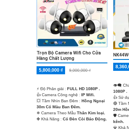
'
Trọn Bộ Camera Wifi Cho Cửa
NK44W0
Hàng Chất Lượng
8,360,
5,800,000 ₫
9,000,000 ₫
👁️‍🗨 C
️⚡ Độ Phân giải :
FULL HD 1080P .
1080P .
👍 Camera Công nghệ :
IP Wifi.
👍 Sử d
💥 Tầm Nhìn Ban Đêm :
Hồng Ngoại
🔴 Tầm 
30m Có Màu Ban Ðêm.
20m Hồn
❄ Camera Theo Mẫu
Thân Kim loại.
🛡 Came
️✤ Khả Năng :
Có Ðèn Còi Báo Động.
kênh.
️💎 Khả 