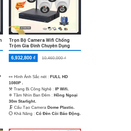
h
Trọn Bộ Camera Wifi Chống
Trộm Gia Đình Chuyên Dụng
6,932,800 ₫
10,460,000 ₫
P
️👀 Hình Ảnh Sắc nét :
FULL HD
1080P .
⚒ Trang Bị Công Nghệ :
IP Wifi.
❈ Tầm Nhìn Ban Đêm :
Hồng Ngoại
30m Starlight.
🗜️ Cấu Tạo Camera
Dome Plastic.
️💮 Khả Năng :
Có Ðèn Còi Báo Động.