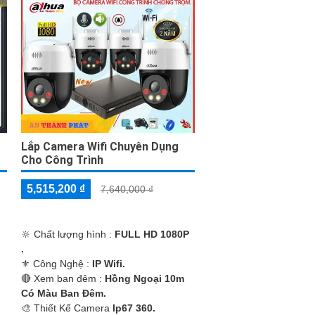
Lắp Camera Wifi Chuyên Dụng
Cho Công Trình
5,515,200 ₫
7,640,000 ₫
🔆 Chất lượng hình :
FULL HD 1080P
.
⚜️ Công Nghệ :
IP Wifi.
🔴 Xem ban đêm :
Hồng Ngoại 10m
Có Màu Ban Ðêm.
🎨 Thiết Kế Camera
Ip67 360.