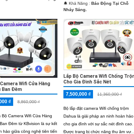
️🔔 Khả Năng :
Báo Động Tại Chỗ
Nháy Sáng.
Lắp Bộ Camera Wifi Chống Trô
Cho Gia Đình Sắc Nét
 Camera Wifi Cửa Hàng
u Ban Đêm
7,500,000 ₫
11,360,000 ₫
000 ₫
8,860,000 ₫
Bộ lắp đặt camera Wifi chống trộm
n Bộ Camera Wifi Cửa Hàng
Dahua là giải pháp an ninh hoàn hảo
Ban Đêm từ KBvision là sự kết
cho gia đình với sự sắc nét đỉnh cao.
 hảo giữa công nghệ tiên tiến
Được trang bị chức năng thu âm vượ