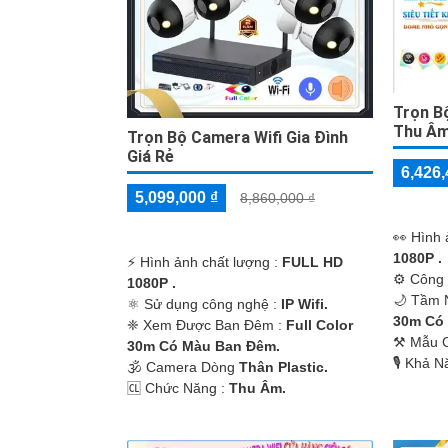
Trọn B
Thu Â
Trọn Bộ Camera Wifi Gia Đình
Giá Rẻ
6,426,
5,099,000 ₫
8,860,000 ₫
️👀 Hình
1080P .
️⚡ Hình ảnh chất lượng :
FULL HD
⚙ Công 
1080P .
🌙 Tầm 
⚛️ Sử dụng công nghệ :
IP Wifi.
30m Có
❈ Xem Được Ban Đêm :
Full Color
⚒ Mẫu 
30m Có Màu Ban Ðêm.
️🎙 Khả 
🕉️ Camera Dòng
Thân Plastic.
️🆑 Chức Năng :
Thu Âm.