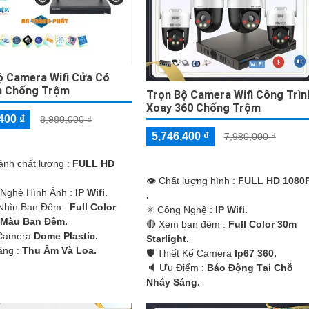
ộ Camera Wifi Cửa Có
m Chống Trộm
Trọn Bộ Camera Wifi Công Trìn
Xoay 360 Chống Trộm
400 ₫
8,980,000 ₫
5,746,400 ₫
7,980,000 ₫
 ảnh chất lượng :
FULL HD
👁 Chất lượng hình :
FULL HD 1080
Nghệ Hình Ảnh :
IP Wifi.
.
Nhìn Ban Đêm :
Full Color
✳️ Công Nghệ :
IP Wifi.
 Màu Ban Ðêm.
🔴 Xem ban đêm :
Full Color 30m
Camera
Dome Plastic.
Starlight.
Năng :
Thu Âm Và Loa.
🛡 Thiết Kế Camera
Ip67 360.
️🔈 Ưu Điểm :
Báo Động Tại Chỗ
Nháy Sáng.