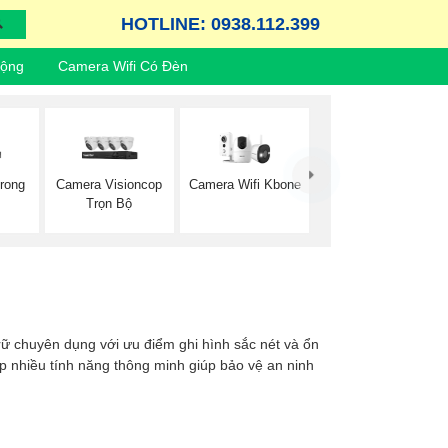
HOTLINE: 0938.112.399
Động
Camera Wifi Có Đèn
rong
Camera Visioncop
Camera Wifi Kbone
Trọn Bộ
 trữ chuyên dụng với ưu điểm ghi hình sắc nét và ổn
ợp nhiều tính năng thông minh giúp bảo vệ an ninh