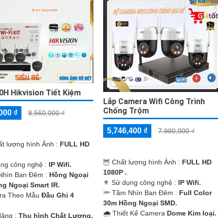
H Hikvision Tiết Kiệm
Lắp Camera Wifi Công Trình
Chống Trộm
000 ₫
8,560,000 ₫
5,746,400 ₫
7,980,000 ₫
hất lượng hình Ảnh :
FULL HD
🦉 Chất lượng hình Ảnh :
FULL HD
ụng công nghệ :
IP Wifi.
1080P .
Nhìn Ban Đêm :
Hồng Ngoại
⚜️ Sử dụng công nghệ :
IP Wifi.
g Ngoại Smart IR.
🔦 Tầm Nhìn Ban Đêm :
Full Color
ra Theo Mẫu
Đầu Ghi 4
30m Hồng Ngoại SMD.
🌧️ Thiết Kế Camera
Dome Kim loại.
Năng :
Thu hình Chất Lượng.