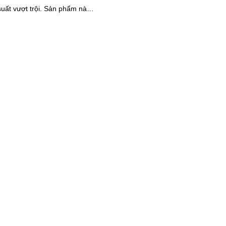
vượt trội. Sản phẩm này
trội, bộ camera này đáng được lựa...
 nhiều công nghệ an ninh tiên
m bảo sự an toàn cho cửa
a bạn