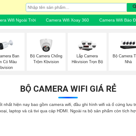
ra Wifi Ngoài Trời
Camera Wifi Xoay 360
Camera Wifi Báo 
amera Ban
Bộ Camera Chống
Bộ Camera T
Lắp Camera
m Có Màu
Trộm Kbvision
Nhà
Hikvision Trọn Bộ
bvision
BỘ CAMERA WIFI GIÁ RẺ
tốt nhất hiện nay bao gồm camera wifi, đầu ghi hình wifi và ổ cứng lưu
hoại, laptop và cả tivi qua cáp HDMI. Ngoài ra bộ sản phẩm còn tích h