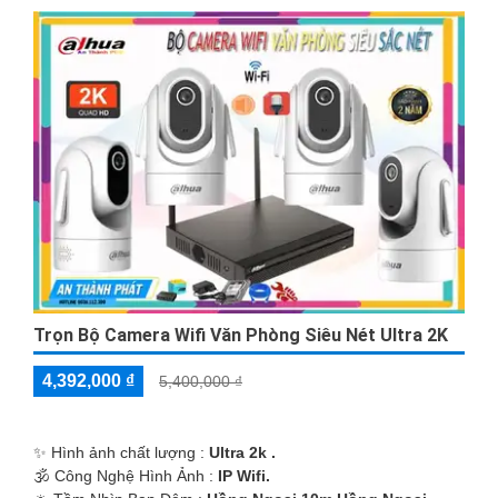
quan sát rõ ràng mọi góc nhìn quan trọng. Đảm bảo không có
vật che phủ trước camera như cây cối, tường, vv.
♊
6:
Thiết lập truy cập từ xa: Để có thể xem lại hình ảnh từ
camera bất kỳ nơi đâu, bạn cần cài đặt hệ thống truy cập từ xa
qua ứng dụng di động hoặc trên máy tính.
Những gợi ý trên hy vọng sẽ giúp bạn lắp đặt camera wifi trọn
bộ một cách hiệu quả và dễ dàng. Nếu bạn cần thêm thông tin
hoặc hỗ trợ khác, đừng ngần ngại để liên hệ với chúng tôi. Chúc
bạn thành công!
Trọn Bộ Camera Wifi Văn Phòng Siêu Nét Ultra 2K
4,392,000 ₫
5,400,000 ₫
✨ Hình ảnh chất lượng :
Ultra 2k .
🕉️ Công Nghệ Hình Ảnh :
IP Wifi.