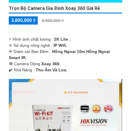
Trọn Bộ Camera Gia Đình Xoay 360 Giá Rẻ
3,800,000 ₫
4,500,000 ₫
️⚡ Hình ảnh chất lượng :
2K Lite .
✳️ Sử dụng công nghệ :
IP Wifi.
❈ Giám sát Ban Đêm :
Hồng Ngoại 10m Hồng Ngoại
Smart IR.
🕸️ Camera Dòng
Xoay 360.
️✔️ Khả Năng :
Thu Âm Và Loa.