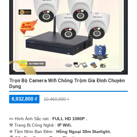
Trọn Bộ Camera Wifi Chống Trộm Gia Đình Chuyên
Dụng
6,932,800 ₫
10,460,000 ₫
️👀 Hình Ảnh Sắc nét :
FULL HD 1080P .
⚒ Trang Bị Công Nghệ :
IP Wifi.
❈ Tầm Nhìn Ban Đêm :
Hồng Ngoại 30m Starlight.