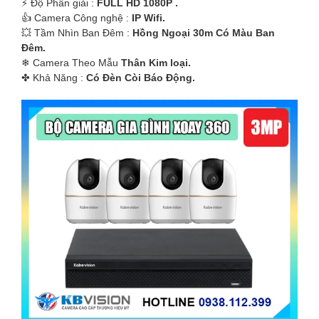
️⚡ Độ Phân giải :
FULL HD 1080P .
👍 Camera Công nghệ :
IP Wifi.
💥 Tầm Nhìn Ban Đêm :
Hồng Ngoại 30m Có Màu Ban
Ðêm.
❄ Camera Theo Mẫu
Thân Kim loại.
️✤ Khả Năng :
Có Ðèn Còi Báo Động.