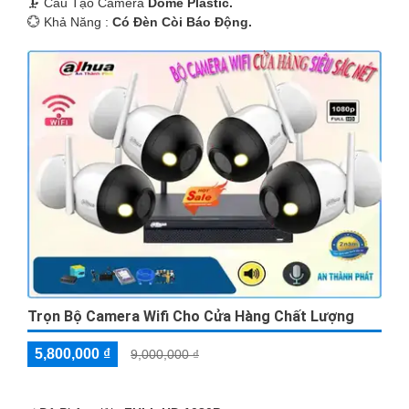
🗜️ Cấu Tạo Camera
Dome Plastic.
️💮 Khả Năng :
Có Ðèn Còi Báo Động.
Trọn Bộ Camera Wifi Cho Cửa Hàng Chất Lượng
5,800,000 ₫
9,000,000 ₫