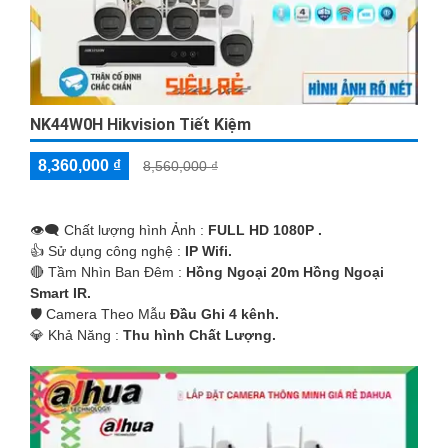
NK44W0H Hikvision Tiết Kiệm
8,360,000 ₫
8,560,000 ₫
👁️‍🗨 Chất lượng hình Ảnh :
FULL HD 1080P .
👍 Sử dụng công nghệ :
IP Wifi.
🔴 Tầm Nhìn Ban Đêm :
Hồng Ngoại 20m Hồng Ngoại
Smart IR.
🛡 Camera Theo Mẫu
Đầu Ghi 4 kênh.
️💎 Khả Năng :
Thu hình Chất Lượng.