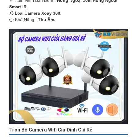
🔅 Tầm Nhìn Ban Đêm :
Hồng Ngoại 10m Hồng Ngoại
'
Smart IR.
🕉️ Loại Camera
Xoay 360.
️ლ Khả Năng :
Thu Âm.
Trọn Bộ Camera Wifi Gia Đình Giá Rẻ