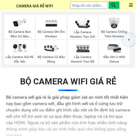
CAMERA GIÁ RẺ WIFI
Bộ Camera Ban
Bộ Camera Ghi Âm
Bộ Camera Chống
Lắp Camera
Đêm Có Màu
Kbvision
Trộm Kbvision
Kbvision Trọn Gói
Kbvision
Lắp Camera Giá Rẻ
Lắp Camera
Bộ Camera Có Báo
Đầu Ghi 2 HDD
Sắc Nét
Vantech Trọn Bộ
Đông
Dahua
BỘ CAMERA WIFI GIÁ RẺ
Bộ camera wifi giá rẻ là giải pháp giám sát an ninh tốt nhất hiện
nay bao gồm camera wifi, đầu ghi hình wifi và ổ cứng lưu trữ
chuyên dụng với ưu điểm ghi hình sắc nét và ổn định bộ camera
wifi còn hỗ trợ xem từ xa qua điện thoại, laptop và cả tivi qua
cáp HDMI. Ngoài ra bộ sản phẩm còn tích hợp nhiều tính năng
thông minh giúp bảo vệ an ninh hiệu quả cho không gian sống
của bạn.