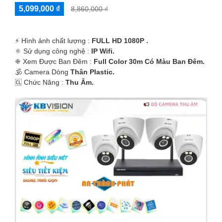
5,099,000 ₫
8,860,000 ₫
️⚡ Hình ảnh chất lượng :
FULL HD 1080P .
⚛️ Sử dụng công nghệ :
IP Wifi.
❈ Xem Được Ban Đêm :
Full Color 30m Có Màu Ban Ðêm.
🕉️ Camera Dòng
Thân Plastic.
️🆑 Chức Năng :
Thu Âm.