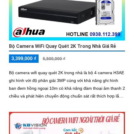
Bộ Camera WiFi Quay Quét 2K Trong Nhà Giá Rẻ
3,399,000 ₫
5,500,000 ₫
Bộ camera wifi quay quét 2K trong nhà là bộ 4 camera H3AE
ghi hình với độ phân giải 3MP cúng với khả năng ghi hình
ban đem hồng ngoại 10m có khả năng đàm thoại âm thanh 2
chiều và phát hiện chuyển động chuẩn sát rất thích hợp lắp
đặt cho các văn phòng, gia đình, những vị trí giám sát yêu
cầu camera vừa có thể giám sát đêm vừa có thể đàm thoại
được âm thanh 2 chiều.