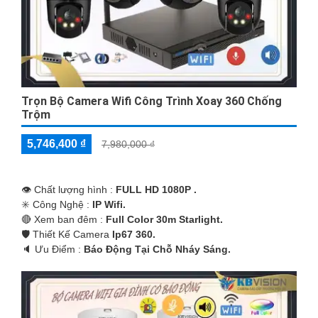
Trọn Bộ Camera Wifi Công Trình Xoay 360 Chống
Trộm
5,746,400 ₫
7,980,000 ₫
👁 Chất lượng hình :
FULL HD 1080P .
✳️ Công Nghệ :
IP Wifi.
🔴 Xem ban đêm :
Full Color 30m Starlight.
🛡 Thiết Kế Camera
Ip67 360.
️🔈 Ưu Điểm :
Báo Động Tại Chỗ Nháy Sáng.