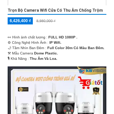
Trọn Bộ Camera Wifi Cửa Có Thu Âm Chống Trộm
6,426,400 ₫
8,980,000 ₫
️👀 Hình ảnh chất lượng :
FULL HD 1080P .
⚙ Công Nghệ Hình Ảnh :
IP Wifi.
🌙 Tầm Nhìn Ban Đêm :
Full Color 30m Có Màu Ban Ðêm.
⚒ Mẫu Camera
Dome Plastic.
️🎙 Khả Năng :
Thu Âm Và Loa.