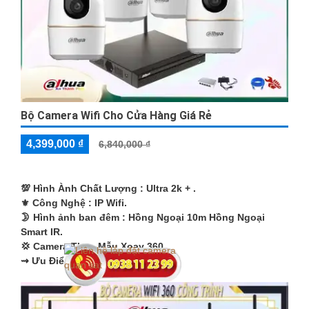
Bộ Camera Wifi Cho Cửa Hàng Giá Rẻ
4,399,000 ₫
6,840,000 ₫
💯 Hình Ành Chất Lượng :
Ultra 2k + .
⚜️ Công Nghệ :
IP Wifi.
🌛 Hình ảnh ban đêm :
Hồng Ngoại 10m Hồng Ngoại
Smart IR.
💢 Camera Theo Mẫu
Xoay 360.
️⇝ Ưu Điểm :
Thu Âm Và Loa.