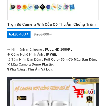
Trọn Bộ Camera Wifi Cửa Có Thu Âm Chống Trộm
6,426,400 ₫
8,980,000 ₫
️👀 Hình ảnh chất lượng :
FULL HD 1080P .
⚙ Công Nghệ Hình Ảnh :
IP Wifi.
🌙 Tầm Nhìn Ban Đêm :
Full Color 30m Có Màu Ban Ðêm.
⚒ Mẫu Camera
Dome Plastic.
️🎙 Khả Năng :
Thu Âm Và Loa.