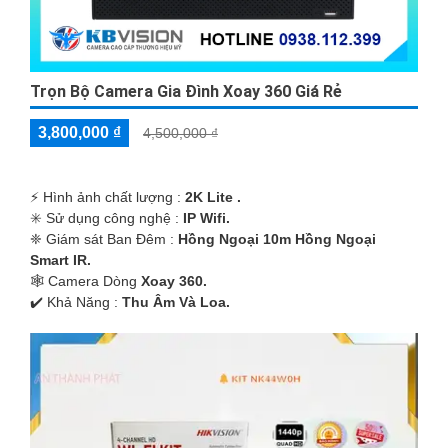
Trọn Bộ Camera Gia Đình Xoay 360 Giá Rẻ
3,800,000 ₫
4,500,000 ₫
️⚡ Hình ảnh chất lượng :
2K Lite .
✳️ Sử dụng công nghệ :
IP Wifi.
❈ Giám sát Ban Đêm :
Hồng Ngoại 10m Hồng Ngoại
Smart IR.
🕸️ Camera Dòng
Xoay 360.
️✔️ Khả Năng :
Thu Âm Và Loa.