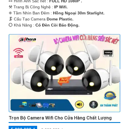
️👀 Hình Ảnh Sắc nét :
FULL HD 1080P .
⚒ Trang Bị Công Nghệ :
IP Wifi.
❈ Tầm Nhìn Ban Đêm :
Hồng Ngoại 30m Starlight.
🗜️ Cấu Tạo Camera
Dome Plastic.
️💮 Khả Năng :
Có Ðèn Còi Báo Động.
Trọn Bộ Camera Wifi Cho Cửa Hàng Chất Lượng