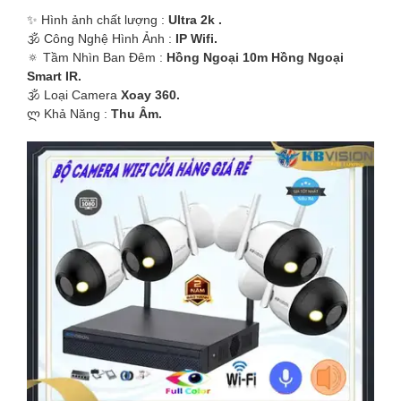
'
✨ Hình ảnh chất lượng :
Ultra 2k .
🕉️ Công Nghệ Hình Ảnh :
IP Wifi.
🔅 Tầm Nhìn Ban Đêm :
Hồng Ngoại 10m Hồng Ngoại
Smart IR.
🕉️ Loại Camera
Xoay 360.
️ლ Khả Năng :
Thu Âm.