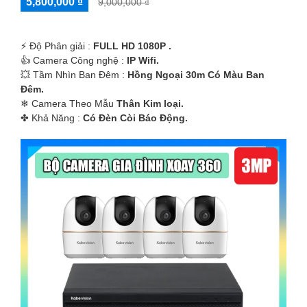
5,800,000 ₫
9,000,000 ₫
️⚡ Độ Phân giải :
FULL HD 1080P .
👍 Camera Công nghệ :
IP Wifi.
💥 Tầm Nhìn Ban Đêm :
Hồng Ngoại 30m Có Màu Ban
Ðêm.
❄ Camera Theo Mẫu
Thân Kim loại.
️✤ Khả Năng :
Có Ðèn Còi Báo Động.