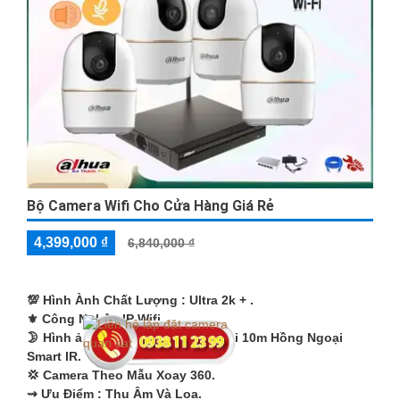
Bộ Camera Wifi Cho Cửa Hàng Giá Rẻ
4,399,000 ₫
6,840,000 ₫
💯 Hình Ành Chất Lượng :
Ultra 2k + .
⚜️ Công Nghệ :
IP Wifi.
🌛 Hình ảnh ban đêm :
Hồng Ngoại 10m Hồng Ngoại
Smart IR.
💢 Camera Theo Mẫu
Xoay 360.
️⇝ Ưu Điểm :
Thu Âm Và Loa.