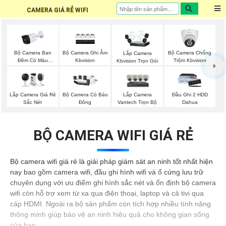
CAMERA GIÁ RẺ WIFI
Bộ Camera Ban
Bộ Camera Ghi Âm
Bộ Camera Chống
Lắp Camera
Đêm Có Màu
Kbvision
Trộm Kbvision
Kbvision Trọn Gói
Kbvision
Lắp Camera Giá Rẻ
Lắp Camera
Bộ Camera Có Báo
Đầu Ghi 2 HDD
Sắc Nét
Vantech Trọn Bộ
Đông
Dahua
BỘ CAMERA WIFI GIÁ RẺ
Bộ camera wifi giá rẻ là giải pháp giám sát an ninh tốt nhất hiện
nay bao gồm camera wifi, đầu ghi hình wifi và ổ cứng lưu trữ
chuyên dụng với ưu điểm ghi hình sắc nét và ổn định bộ camera
wifi còn hỗ trợ xem từ xa qua điện thoại, laptop và cả tivi qua
cáp HDMI. Ngoài ra bộ sản phẩm còn tích hợp nhiều tính năng
thông minh giúp bảo vệ an ninh hiệu quả cho không gian sống
của bạn.