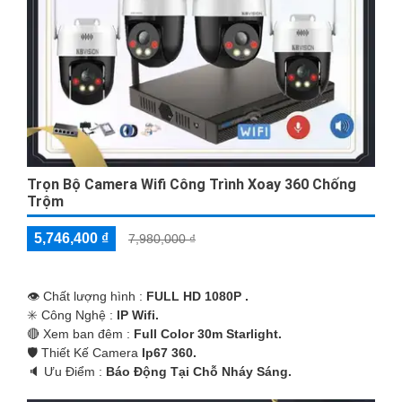
Trọn Bộ Camera Wifi Công Trình Xoay 360 Chống
Trộm
5,746,400 ₫
7,980,000 ₫
👁 Chất lượng hình :
FULL HD 1080P .
✳️ Công Nghệ :
IP Wifi.
🔴 Xem ban đêm :
Full Color 30m Starlight.
🛡 Thiết Kế Camera
Ip67 360.
️🔈 Ưu Điểm :
Báo Động Tại Chỗ Nháy Sáng.