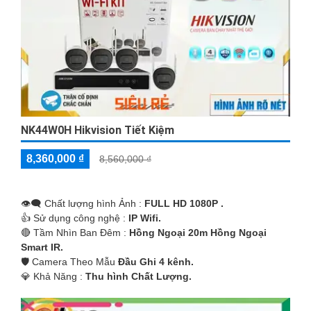
NK44W0H Hikvision Tiết Kiệm
8,360,000 ₫
8,560,000 ₫
👁️‍🗨 Chất lượng hình Ảnh :
FULL HD 1080P .
👍 Sử dụng công nghệ :
IP Wifi.
🔴 Tầm Nhìn Ban Đêm :
Hồng Ngoại 20m Hồng Ngoại
Smart IR.
🛡 Camera Theo Mẫu
Đầu Ghi 4 kênh.
️💎 Khả Năng :
Thu hình Chất Lượng.