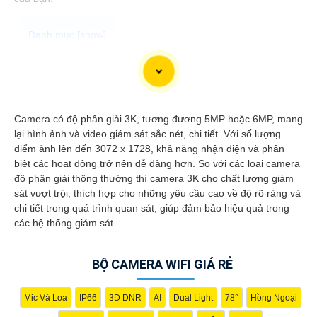
Dạ chắc chắn! Dưới đây là một số tư vấn giới thiệu về việc lắp
đặt trọn bộ camera wifi chất lượng sắc nét:
⇶
1:
Chọn thương hiệu uy tín: Hãy chọn các thương hiệu nổi
tiếng, có uy tín trong lĩnh vực camera an ninh như Hikvision,
Camera có độ phân giải 3K, tương đương 5MP hoặc 6MP, mang
Dahua, Ezviz, Xiaomi, vv. Đảm bảo rằng sản phẩm của bạn có
lại hình ảnh và video giám sát sắc nét, chi tiết. Với số lượng
chất lượng và hỗ trợ tốt từ nhà sản xuất.
điểm ảnh lên đến 3072 x 1728, khả năng nhận diện và phân
🤵
2:
Chọn camera có độ phân giải cao: Để Hoàn toàn tin cậy
biệt các hoạt động trở nên dễ dàng hơn. So với các loại camera
hình ảnh sắc nét, lựa chọn camera có độ phân giải cao như Full
độ phân giải thông thường thì camera 3K cho chất lượng giám
HD (1080p) hoặc thậm chí 4K.
sát vượt trội, thích hợp cho những yêu cầu cao về độ rõ ràng và
🦉
3:
Chọn camera có chức năng ghi hình trong đêm: Camera
chi tiết trong quá trình quan sát, giúp đảm bảo hiệu quả trong
cần có khả năng quan sát trong điều kiện ánh sáng yếu hoặc
các hệ thống giám sát.
không có ánh sáng. Chọn camera có công nghệ hồng ngoại tốt
để quay và ghi hình trong đêm.
BỘ CAMERA WIFI GIÁ RẺ
❂
4:
Lựa chọn trọn bộ camera wifi: Chọn bộ camera wifi trọn gói
bao gồm cả camera, đầu ghi hình, adapter, cáp kết nối, vv. Đảm
bảo rằng tất cả các thiết bị tương thích với nhau và dễ cài đặt.
Mic Và Loa
IP66
3D DNR
AI
Dual Light
78°
Hồng Ngoại
™️
5:
Vị trí lắp đặt: Lựa chọn vị trí lắp đặt camera sao cho có thể