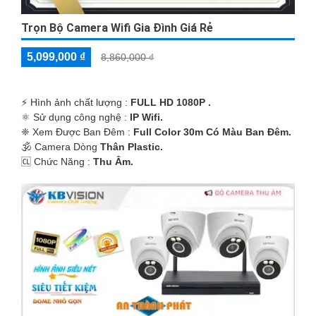
Trọn Bộ Camera Wifi Gia Đình Giá Rẻ
5,099,000 ₫
8,860,000 ₫
️⚡ Hình ảnh chất lượng :
FULL HD 1080P .
⚛️ Sử dụng công nghệ :
IP Wifi.
❈ Xem Được Ban Đêm :
Full Color 30m Có Màu Ban Ðêm.
🕉️ Camera Dòng
Thân Plastic.
️🆑 Chức Năng :
Thu Âm.