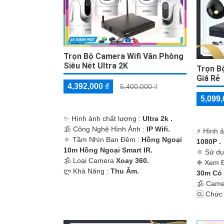
Trọn Bộ Camera Wifi Văn Phòng
Siêu Nét Ultra 2K
Trọn B
Giá Rẻ
4,392,000 ₫
5,400,000 ₫
5,099,
✨ Hình ảnh chất lượng :
Ultra 2k .
🕉️ Công Nghệ Hình Ảnh :
IP Wifi.
️⚡ Hình 
🔅 Tầm Nhìn Ban Đêm :
Hồng Ngoại
1080P .
10m Hồng Ngoại Smart IR.
⚛️ Sử d
🕉️ Loại Camera
Xoay 360.
❈ Xem 
️ლ Khả Năng :
Thu Âm.
30m Có
🕉️ Cam
️🆑 Chức