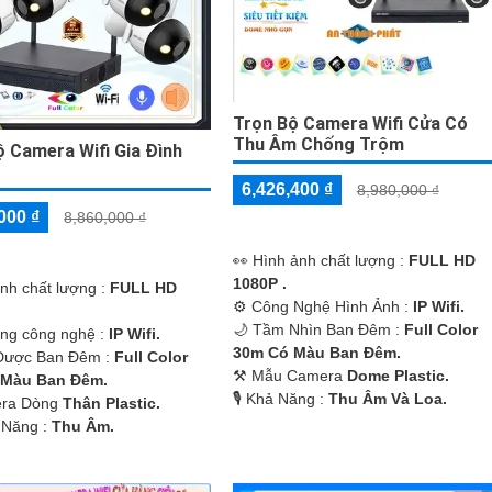
Trọn Bộ Camera Wifi Cửa Có
Thu Âm Chống Trộm
ộ Camera Wifi Gia Đình
6,426,400 ₫
8,980,000 ₫
000 ₫
8,860,000 ₫
️👀 Hình ảnh chất lượng :
FULL HD
1080P .
ảnh chất lượng :
FULL HD
⚙ Công Nghệ Hình Ảnh :
IP Wifi.
🌙 Tầm Nhìn Ban Đêm :
Full Color
ụng công nghệ :
IP Wifi.
30m Có Màu Ban Ðêm.
Được Ban Đêm :
Full Color
⚒ Mẫu Camera
Dome Plastic.
 Màu Ban Ðêm.
️🎙 Khả Năng :
Thu Âm Và Loa.
era Dòng
Thân Plastic.
 Năng :
Thu Âm.