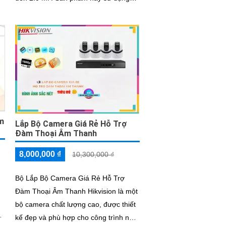
g
công nghệ mới nhất được tích hợp
từng...
̣m
Lắp Bộ Camera Giá Rẻ Hỗ Trợ
Đàm Thoại Âm Thanh
8,000,000 ₫
10,300,000 ₫
Bộ Lắp Bộ Camera Giá Rẻ Hỗ Trợ
Đàm Thoại Âm Thanh Hikvision là một
bộ camera chất lượng cao, được thiết
t
kế đẹp và phù hợp cho công trình nhỏ.