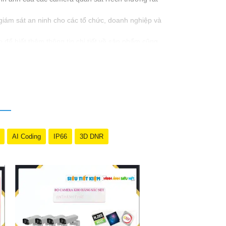
giám sát an ninh cho các tổ chức, doanh nghiệp và
 để biết thêm thông tin chi tiết về sản phẩm cũng
AI Coding
IP66
3D DNR