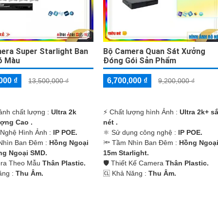
era Super Starlight Ban
Bộ Camera Quan Sát Xưởng
ó Màu
Đóng Gói Sản Phẩm
000 ₫
6,700,000 ₫
13,500,000 ₫
9,200,000 ₫
ảnh chất lượng :
Ultra 2k
️⚡ Chất lượng hình Ảnh :
Ultra 2k+ s
ợng Cao .
nét .
 Nghệ Hình Ảnh :
IP POE.
⚛️ Sử dụng công nghệ :
IP POE.
Nhìn Ban Đêm :
Hồng Ngoại
🔦 Tầm Nhìn Ban Đêm :
Hồng Ngoạ
ng Ngoại SMD.
15m Starlight.
era Theo Mẫu
Thân Plastic.
🛡 Thiết Kế Camera
Thân Plastic.
ăng :
Thu Âm.
️🆑 Khả Năng :
Thu Âm.