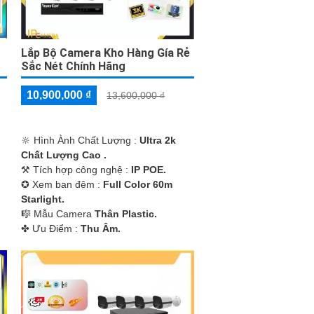
Lắp Bộ Camera Kho Hàng Gía Rẻ
Sắc Nét Chính Hãng
10,900,000 ₫
13,600,000 ₫
🔆 Hình Ành Chất Lượng :
Ultra 2k
Chất Lượng Cao .
⚒ Tích hợp công nghệ :
IP POE.
✪ Xem ban đêm :
Full Color 60m
Starlight.
🎼️ Mẫu Camera
Thân Plastic.
️✤ Ưu Điểm :
Thu Âm.