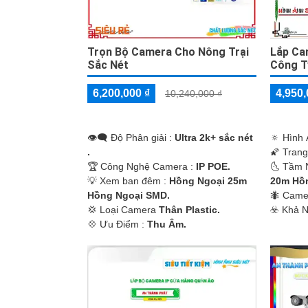
Trọn Bộ Camera Cho Nông Trại
Lắp Ca
Sắc Nét
Công T
6,200,000 ₫
4,950,
10,240,000 ₫
'
👁️‍🗨 Độ Phân giải :
Ultra 2k+ sắc nét
🔅 Hình 
.
🌠 Tran
🏆 Công Nghệ Camera :
IP POE.
🌜 Tầm 
💡 Xem ban đêm :
Hồng Ngoại 25m
20m Hồ
Hồng Ngoại SMD.
🐜 Came
💢 Loại Camera
Thân Plastic.
️☣️ Khả 
️💠 Ưu Điểm :
Thu Âm.