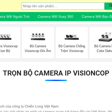
ra Wifi Ngoài Trời
Camera Wifi Xoay 360
Camera Wifi Báo 
a Visioncop
Bộ Camera
Bộ Camera Chống
Bộ Camera F
Trọn Bộ
Visioncop Ghi Âm
Trộm Visioncop
Color Dah
TRỌN BỘ CAMERA IP VISIONCOP
ech của công ty Chiến Long Việt Nam:
p các giải pháp an ninh và camera quan sát hàng đầu tại Việt Nam. H