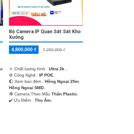
Bộ Camera IP Quan Sát Sát Kho
Xưởng
4,800,000 ₫
7,250,000 ₫
ắc
🔆 Chất lượng hình :
Ultra 2k .
⚙ Công Nghệ :
IP POE.
🌔 Xem ban đêm :
Hồng Ngoại 25m
i
Hồng Ngoại SMD.
🕸️ Camera Theo Mẫu
Thân Plastic.
️✔️ Ưu Điểm :
Thu Âm.