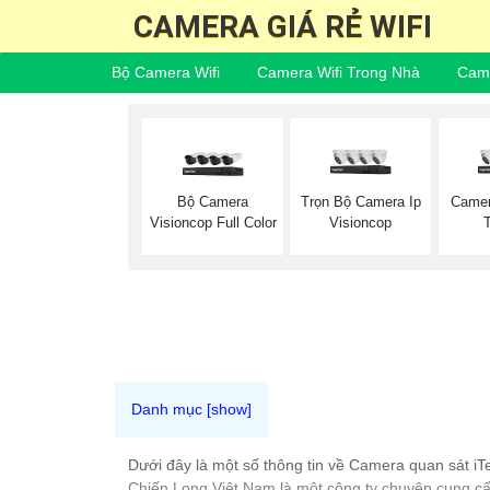
CAMERA GIÁ RẺ WIFI
Bộ Camera Wifi
Camera Wifi Trong Nhà
Came
Bộ Camera
Trọn Bộ Camera Ip
Camer
Visioncop Full Color
Visioncop
Dưới đây là một số thông tin về Camera quan sát iT
Chiến Long Việt Nam là một công ty chuyên cung cấ