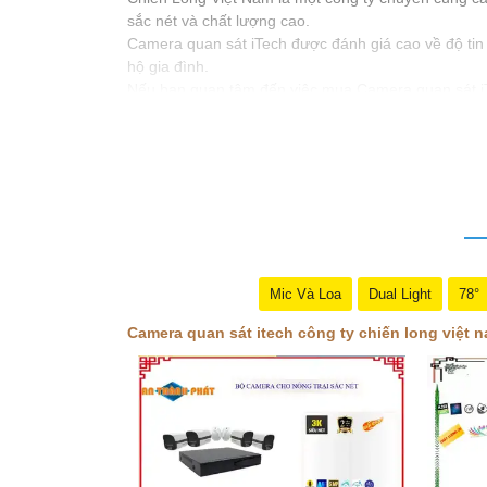
sắc nét và chất lượng cao.
Camera quan sát iTech được đánh giá cao về độ tin
hộ gia đình.
Nếu bạn quan tâm đến việc mua Camera quan sát iTec
như các dịch vụ hỗ trợ sau bán hàng.
Mic Và Loa
Dual Light
78°
Camera quan sát itech công ty chiến long việt 