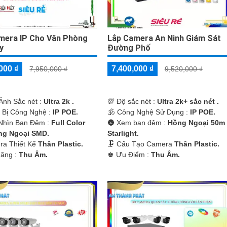
mera IP Cho Văn Phòng
Lắp Camera An Ninh Giám Sát
y
Đường Phố
000 ₫
7,400,000 ₫
7,950,000 ₫
9,520,000 ₫
Ảnh Sắc nét :
Ultra 2k .
💯 Độ sắc nét :
Ultra 2k+ sắc nét .
g Bị Công Nghệ :
IP POE.
🕉️ Công Nghệ Sử Dụng :
IP POE.
Nhìn Ban Đêm :
Full Color
🌚 Xem ban đêm :
Hồng Ngoại 50m
ng Ngoại SMD.
Starlight.
ra Thiết Kế
Thân Plastic.
🗜️ Cấu Tạo Camera
Thân Plastic.
Năng :
Thu Âm.
️♚ Ưu Điểm :
Thu Âm.