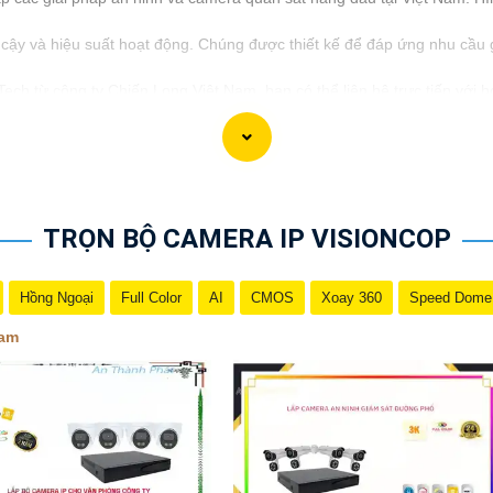
 cậy và hiệu suất hoạt động. Chúng được thiết kế để đáp ứng nhu cầu 
h từ công ty Chiến Long Việt Nam, bạn có thể liên hệ trực tiếp với họ
TRỌN BỘ CAMERA IP VISIONCOP
Hồng Ngoại
Full Color
AI
CMOS
Xoay 360
Speed Dome
nam