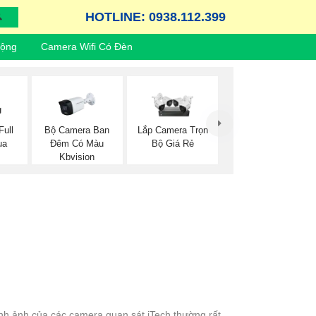
HOTLINE: 0938.112.399
Động
Camera Wifi Có Đèn
ull
Bộ Camera Ban
Lắp Camera Trọn
ua
Đêm Có Màu
Bộ Giá Rẻ
Kbvision
ình ảnh của các camera quan sát iTech thường rất