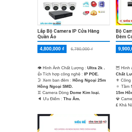
Lắp Bộ Camera IP Cửa Hàng
Bộ Cam
Quần Áo
Đêm C
4,800,000 ₫
9,900,
6,780,000 ₫
👁 Hình Ành Chất Lượng :
Ultra 2k .
🦉 Hình 
👍 Tích hợp công nghệ :
IP POE.
Chất Lư
🌛 Xem ban đêm :
Hồng Ngoại 25m
⚜️ Công
Hồng Ngoại SMD.
🔅 Tầm 
♊ Camera Dòng
Dome Kim loại.
15m Hồ
️🔈 Ưu Điểm :
Thu Âm.
💎 Cam
️₤ Khả N