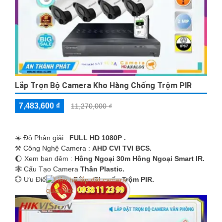
Lắp Trọn Bộ Camera Kho Hàng Chống Trộm PIR
7,483,600 ₫
11,270,000 ₫
☀️ Độ Phân giải :
FULL HD 1080P .
⚒ Công Nghệ Camera :
AHD CVI TVI BCS.
🌔 Xem ban đêm :
Hồng Ngoại 30m Hồng Ngoại Smart IR.
🕸️ Cấu Tạo Camera
Thân Plastic.
️💮 Ưu Điểm :
Báo Động Chuyển Trộm PIR.