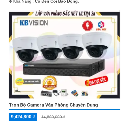
️✤ Khả Năng :
Có Ðèn Còi Báo Động.
Trọn Bộ Camera Văn Phòng Chuyên Dụng
9,424,800 ₫
14,860,000 ₫