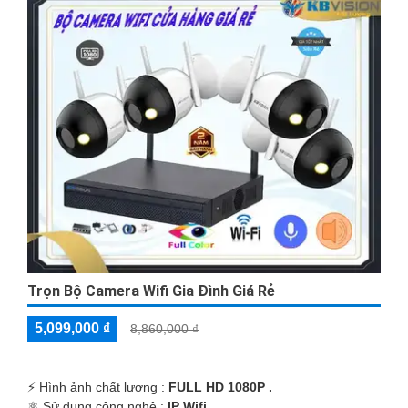
'
Trọn Bộ Camera Wifi Gia Đình Giá Rẻ
5,099,000 ₫
8,860,000 ₫
️⚡ Hình ảnh chất lượng :
FULL HD 1080P .
⚛️ Sử dụng công nghệ :
IP Wifi.