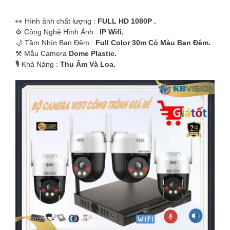
️👀 Hình ảnh chất lượng :
FULL HD 1080P .
⚙ Công Nghệ Hình Ảnh :
IP Wifi.
🌙 Tầm Nhìn Ban Đêm :
Full Color 30m Có Màu Ban Ðêm.
⚒ Mẫu Camera
Dome Plastic.
️🎙 Khả Năng :
Thu Âm Và Loa.