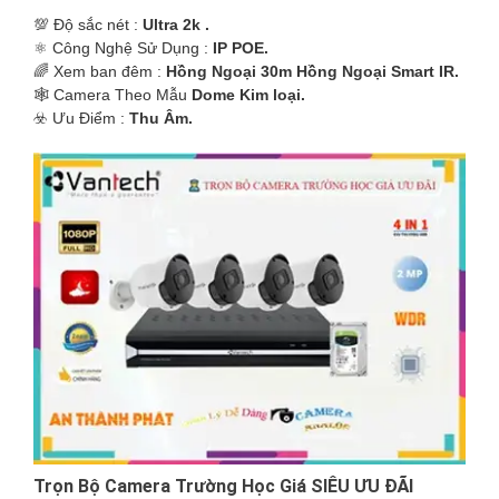
💯 Độ sắc nét :
Ultra 2k .
⚛️ Công Nghệ Sử Dụng :
IP POE.
🌈 Xem ban đêm :
Hồng Ngoại 30m Hồng Ngoại Smart IR.
🕸️ Camera Theo Mẫu
Dome Kim loại.
️☣️ Ưu Điểm :
Thu Âm.
Trọn Bộ Camera Trường Học Giá SIÊU ƯU ĐÃI