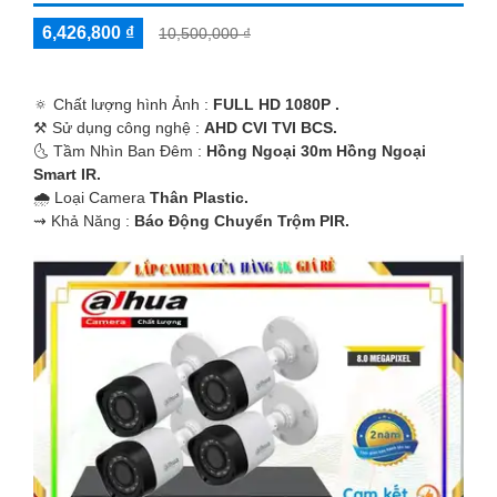
6,426,800 ₫
10,500,000 ₫
🔅 Chất lượng hình Ảnh :
FULL HD 1080P .
⚒ Sử dụng công nghệ :
AHD CVI TVI BCS.
🌜 Tầm Nhìn Ban Đêm :
Hồng Ngoại 30m Hồng Ngoại
Smart IR.
🌧️ Loại Camera
Thân Plastic.
️⇝ Khả Năng :
Báo Động Chuyển Trộm PIR.