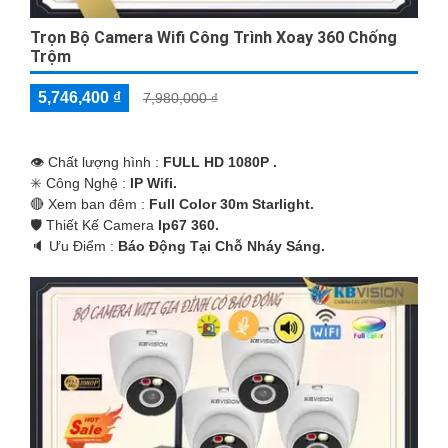
Trọn Bộ Camera Wifi Công Trình Xoay 360 Chống
Trộm
5,746,400 ₫
7,980,000 ₫
👁 Chất lượng hình :
FULL HD 1080P .
✳️ Công Nghệ :
IP Wifi.
🔴 Xem ban đêm :
Full Color 30m Starlight.
🛡 Thiết Kế Camera
Ip67 360.
️🔈 Ưu Điểm :
Báo Động Tại Chỗ Nháy Sáng.