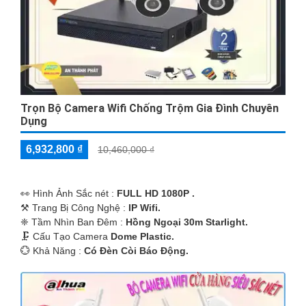
Trọn Bộ Camera Wifi Chống Trộm Gia Đình Chuyên
Dụng
6,932,800 ₫
10,460,000 ₫
️👀 Hình Ảnh Sắc nét :
FULL HD 1080P .
⚒ Trang Bị Công Nghệ :
IP Wifi.
❈ Tầm Nhìn Ban Đêm :
Hồng Ngoại 30m Starlight.
🗜️ Cấu Tạo Camera
Dome Plastic.
️💮 Khả Năng :
Có Ðèn Còi Báo Động.