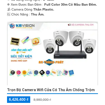
❈ Xem Được Ban Đêm :
Full Color 30m Có Màu Ban Ðêm.
🕉️ Camera Dòng
Thân Plastic.
️🆑 Chức Năng :
Thu Âm.
Trọn Bộ Camera Wifi Cửa Có Thu Âm Chống Trộm
6,426,400 ₫
8,980,000 ₫