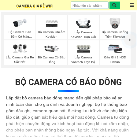
CAMERA GIÁ RẺ WIFI
Bộ Camera Ban
Bộ Camera Ghi Âm
Bộ Camera Chống
Lắp Camera
Đêm Có Màu
Kbvision
Trộm Kbvision
Kbvision Trọn Gói
Kbvision
Lắp Camera Giá Rẻ
Lắp Camera
Bộ Camera Có Báo
Đầu Ghi 2 HDD
Sắc Nét
Vantech Trọn Bộ
Đông
Dahua
BỘ CAMERA CÓ BÁO ĐÔNG
Lắp đặt bộ camera báo động mang đến giải pháp bảo vệ an
ninh toàn diện cho gia đình và doanh nghiệp. Bộ hệ thống bao
gồm đầu ghi, camera quan sát, ổ cứng lưu trữ và các phụ kiện
lắp đặt, giúp giám sát hiệu quả mọi hoạt động. Camera tự động
phát hiện chuyển động và kích hoạt báo động khi có xâm nhập,
cho phép bạn nhận thông báo ngay lập tức. Với khả năng quản
lý qua phần mềm, bạn có thể theo dõi mọi lúc, mọi nơi. Bộ