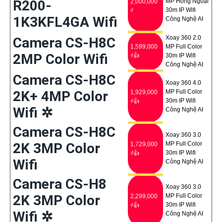
R200-
MP Hồng Ngoại
2,000,000
30m IP Wifi
₫
1K3KFL4GA Wifi
Công Nghệ AI
Xoay 360 2.0
Camera CS-H8C
1,599,000
MP Full Color
2MP Color Wifi
₫👍
30m IP Wifi
Công Nghệ AI
Camera CS-H8C
Xoay 360 4.0
2K+ 4MP Color
MP Full Color
1,929,000
30m IP Wifi
₫👍
Wifi ✲
Công Nghệ AI
Camera CS-H8C
Xoay 360 3.0
2K 3MP Color
MP Full Color
1,729,000
30m IP Wifi
₫👍
Wifi
Công Nghệ AI
Camera CS-H8
Xoay 360 3.0
2K 3MP Color
MP Full Color
2,299,000
30m IP Wifi
₫👍
Wifi ✲
Công Nghệ AI