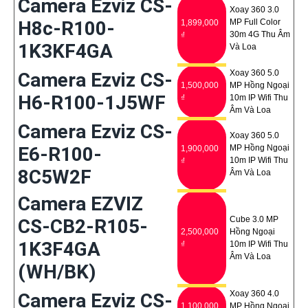
Camera Ezviz CS-
Xoay 360 3.0
H8c-R100-
MP Full Color
1,899,000
30m 4G Thu Âm
₫
1K3KF4GA
Và Loa
Xoay 360 5.0
Camera Ezviz CS-
1,500,000
MP Hồng Ngoại
H6-R100-1J5WF
₫
10m IP Wifi Thu
Âm Và Loa
Camera Ezviz CS-
Xoay 360 5.0
E6-R100-
MP Hồng Ngoại
1,900,000
10m IP Wifi Thu
₫
8C5W2F
Âm Và Loa
Camera EZVIZ
Cube 3.0 MP
CS-CB2-R105-
2,500,000
Hồng Ngoại
1K3F4GA
₫
10m IP Wifi Thu
Âm Và Loa
(WH/BK)
Xoay 360 4.0
Camera Ezviz CS-
1,100,000
MP Hồng Ngoại