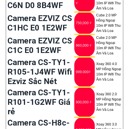
C6N D0 8B4WF
₫
10m IP Wifi Thu
Âm Và Loa
Cube 2.0 MP
Camera EZVIZ CS
Hồng Ngoại
750,000 ₫
C1HC E0 1E2WF
10m IP Wifi Thu
Âm Và Loa
Cube 2.0 MP
Camera EZVIZ CS
Hồng Ngoại
960,000 ₫
C1C E0 1E2WF
10m IP Wifi Thu
Âm Và Loa
Camera CS-TY1-
Xoay 360 4.0
R105-1J4WF Wifi
MP Hồng Ngoại
999.000₫
10m IP Wifi Thu
Ezviz Sắc Nét
Âm Và Loa
Camera CS-TY1-
Xoay 360 2.0
R101-1G2WF Giá
MP Hồng Ngoại
900,000 ₫
10m IP Wifi Thu
rẻ
Âm Và Loa
Camera CS-H8c-
Xoay 360 3.0