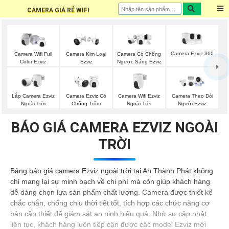
CAMERA GIÁ RẺ WIFI
Camera Ezviz 360
Camera Wifi Full
Camera Kim Loại
Camera Có Chống
Color Ezviz
Ezviz
Ngược Sáng Ezviz
Lắp Camera Ezviz
Camera Wifi Ezviz
Camera Ezviz Có
Camera Theo Dỏi
Ngoài Trời
Ngoài Trời
Chống Trộm
Người Ezviz
BÁO GIÁ CAMERA EZVIZ NGOÀI
TRỜI
Bảng báo giá camera Ezviz ngoài trời tại An Thành Phát không
chỉ mang lại sự minh bạch về chi phí mà còn giúp khách hàng
dễ dàng chọn lựa sản phẩm chất lượng. Camera được thiết kế
chắc chắn, chống chịu thời tiết tốt, tích hợp các chức năng cơ
bản cần thiết để giám sát an ninh hiệu quả. Nhờ sự cập nhật
liên tục, khách hàng luôn tiếp cận được các model Ezviz mới