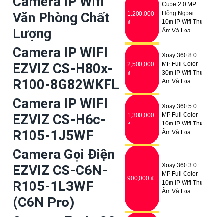
Camera IP Wifi
Cube 2.0 MP
Văn Phòng Chất
Hồng Ngoại
1,200,000
10m IP Wifi Thu
₫
Lượng
Âm Và Loa
Camera IP WIFI
Xoay 360 8.0
EZVIZ CS-H80x-
MP Full Color
2,500,000
30m IP Wifi Thu
₫
R100-8G82WKFL
Âm Và Loa
Camera IP WIFI
Xoay 360 5.0
EZVIZ CS-H6c-
MP Full Color
1,300,000
10m IP Wifi Thu
₫
R105-1J5WF
Âm Và Loa
Camera Gọi Điện
Xoay 360 3.0
EZVIZ CS-C6N-
MP Full Color
900,000 ₫
R105-1L3WF
10m IP Wifi Thu
Âm Và Loa
(C6N Pro)