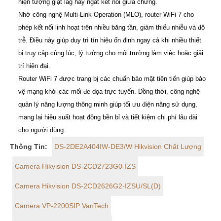
hiện tượng giật lag hay ngắt kết nối giữa chừng.
Nhờ công nghệ Multi-Link Operation (MLO), router WiFi 7 cho
phép kết nối linh hoạt trên nhiều băng tần, giảm thiểu nhiễu và độ
trễ. Điều này giúp duy trì tín hiệu ổn định ngay cả khi nhiều thiết
bị truy cập cùng lúc, lý tưởng cho môi trường làm việc hoặc giải
trí hiện đại.
Router WiFi 7 được trang bị các chuẩn bảo mật tiên tiến giúp bảo
vệ mạng khỏi các mối đe dọa trực tuyến. Đồng thời, công nghệ
quản lý năng lượng thông minh giúp tối ưu điện năng sử dụng,
mang lại hiệu suất hoạt động bền bỉ và tiết kiệm chi phí lâu dài
cho người dùng.
Thông Tin:
DS-2DE2A404IW-DE3/W Hikvision Chất Lượng
Camera Hikvision DS-2CD2723G0-IZS
Camera Hikvision DS-2CD2626G2-IZSU/SL(D)
Camera VP-2200SIP VanTech