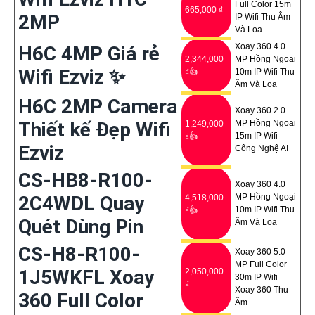
Full Color 15m
665,000 ₫
2MP
IP Wifi Thu Âm
Và Loa
Xoay 360 4.0
H6C 4MP Giá rẻ
2,344,000
MP Hồng Ngoại
Wifi Ezviz ✨
₫👍
10m IP Wifi Thu
Âm Và Loa
H6C 2MP Camera
Xoay 360 2.0
Thiết kế Đẹp Wifi
MP Hồng Ngoại
1,249,000
15m IP Wifi
₫👍
Ezviz
Công Nghệ AI
CS-HB8-R100-
Xoay 360 4.0
2C4WDL Quay
MP Hồng Ngoại
4,518,000
10m IP Wifi Thu
₫👍
Quét Dùng Pin
Âm Và Loa
CS-H8-R100-
Xoay 360 5.0
MP Full Color
1J5WKFL Xoay
2,050,000
30m IP Wifi
₫
Xoay 360 Thu
360 Full Color
Âm