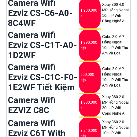
Camera Wifi
Xoay 360 4.0
Ezviz CS-C6-A0-
MP Hồng Ngoại
1,900,000
10m IP Wifi
₫
8C4WF
Công Nghệ AI
Camera Wifi
Cube 2.0 MP
Ezviz CS-C1T-A0-
Hồng Ngoại
1,390,000
10m IP Wifi Thu
₫👍
1D2WF
Âm Và Loa
Camera Wifi
Cube 2.0 MP
Ezviz CS-C1C-F0-
Hồng Ngoại
990,000
10m IP Wifi Thu
₫👍
1E2WF Tiết Kiệm
Âm Và Loa
Xoay 360 2.0
Camera Wifi
1,800,000
MP Hồng Ngoại
EZVIZ C8C
₫
30m IP Wifi
Công Nghệ AI
Camera Wifi
Xoay 360 2.0
MP Hồng Ngoại
Ezviz C6T With
3,240,000
10m IP Wifi
₫👍