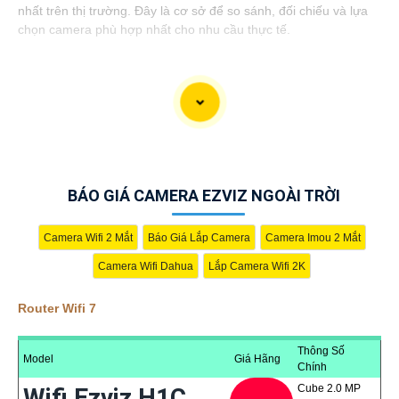
nhất trên thị trường. Đây là cơ sở để so sánh, đối chiếu và lựa
chọn camera phù hợp nhất cho nhu cầu thực tế.
BÁO GIÁ CAMERA EZVIZ NGOÀI TRỜI
Camera Wifi 2 Mắt
Báo Giá Lắp Camera
Camera Imou 2 Mắt
Camera Wifi Dahua
Lắp Camera Wifi 2K
Router Wifi 7
Thông Số
Model
Giá Hãng
Chính
'
Cube 2.0 MP
Wifi Ezviz H1C