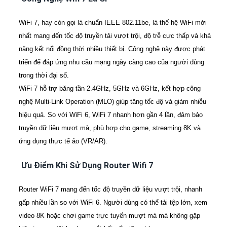
WiFi 7, hay còn gọi là chuẩn IEEE 802.11be, là thế hệ WiFi mới
nhất mang đến tốc độ truyền tải vượt trội, độ trễ cực thấp và khả
năng kết nối đồng thời nhiều thiết bị. Công nghệ này được phát
triển để đáp ứng nhu cầu mạng ngày càng cao của người dùng
trong thời đại số.
WiFi 7 hỗ trợ băng tần 2.4GHz, 5GHz và 6GHz, kết hợp công
nghệ Multi-Link Operation (MLO) giúp tăng tốc độ và giảm nhiễu
hiệu quả. So với WiFi 6, WiFi 7 nhanh hơn gần 4 lần, đảm bảo
truyền dữ liệu mượt mà, phù hợp cho game, streaming 8K và
ứng dụng thực tế ảo (VR/AR).
Ưu Điểm Khi Sử Dụng Router Wifi 7
Router WiFi 7 mang đến tốc độ truyền dữ liệu vượt trội, nhanh
gấp nhiều lần so với WiFi 6. Người dùng có thể tải tệp lớn, xem
video 8K hoặc chơi game trực tuyến mượt mà mà không gặp