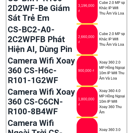
Cube 2.0 MP sp
2D2WF-Be Giám
3,196,000
Khác IP Wifi
₫
Thu Âm Và Loa
Sát Trẻ Em
CS-BC2-A0-
Cube 2.0 MP sp
2C2WPFB Phát
2,660,000
Khác IP Wifi
₫
Thu Âm Và Loa
Hiện AI, Dùng Pin
Camera Wifi Xoay
Xoay 360 2.0
360 CS-H6c-
MP Hồng Ngoại
900,000 ₫
10m IP Wifi Thu
R101-1G2WF
Âm Và Loa
Camera Wifi Xoay
Xoay 360 4.0
MP Hồng Ngoại
360 CS-C6CN-
1,800,000
10m IP Wifi
₫
Xoay 360 Thu
R100-8B4WF
Âm
Camera Wifi
Xoay 360 3.0
Ngoài Trời CS-