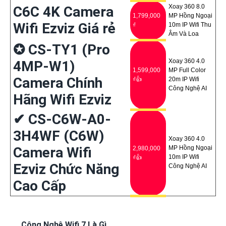
Xoay 360 8.0
C6C 4K Camera
1,799,000
MP Hồng Ngoại
Wifi Ezviz Giá rẻ
₫
10m IP Wifi Thu
Âm Và Loa
✪ CS-TY1 (Pro
Xoay 360 4.0
4MP-W1)
1,599,000
MP Full Color
Camera Chính
₫👍
20m IP Wifi
Công Nghệ AI
Hãng Wifi Ezviz
✔ CS-C6W-A0-
3H4WF (C6W)
Xoay 360 4.0
Camera Wifi
MP Hồng Ngoại
2,980,000
10m IP Wifi
₫👍
Ezviz Chức Năng
Công Nghệ AI
Cao Cấp
Công Nghệ Wifi 7 Là Gì