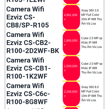
Camera Wifi
Xoay 360 3.0
Ezviz CS-
MP Full Color
4,991,000
20m IP Wifi Thu
₫
CB8/SP-R105
Âm Và Loa
Camera Wifi
Cube 2.0 MP sp
Ezviz CS-CB2-
1,800,000
Khác IP Wifi
₫
Thu Âm Và Loa
R100-2D2WF-BK
Camera Wifi
Cube 2.0 MP sp
Ezviz CS-CB1-
1,500,000
Khác IP Wifi
₫
Thu Âm Và Loa
R100-1K2WF
Camera Wifi
Xoay 360 8.0
Ezviz CS-C6c-
MP Full Color
2,206,000
10m IP Wifi Thu
₫
R100-8G8WF
Âm Và Loa