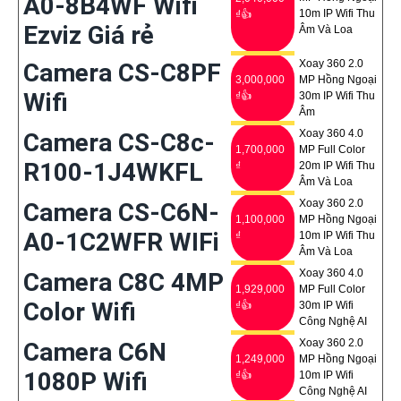
A0-8B4WF Wifi
10m IP Wifi Thu
₫👍
Ezviz Giá rẻ
Âm Và Loa
Xoay 360 2.0
Camera CS-C8PF
3,000,000
MP Hồng Ngoại
Wifi
₫👍
30m IP Wifi Thu
Âm
Xoay 360 4.0
Camera CS-C8c-
1,700,000
MP Full Color
R100-1J4WKFL
₫
20m IP Wifi Thu
Âm Và Loa
Xoay 360 2.0
Camera CS-C6N-
1,100,000
MP Hồng Ngoại
A0-1C2WFR WIFi
₫
10m IP Wifi Thu
Âm Và Loa
Xoay 360 4.0
Camera C8C 4MP
1,929,000
MP Full Color
Color Wifi
₫👍
30m IP Wifi
Công Nghệ AI
Xoay 360 2.0
Camera C6N
1,249,000
MP Hồng Ngoại
1080P Wifi
₫👍
10m IP Wifi
Công Nghệ AI