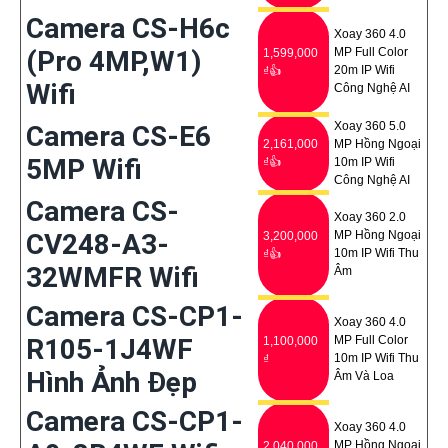
Camera CS-H6c
Xoay 360 4.0
(Pro 4MP,W1)
MP Full Color
1,599,000
20m IP Wifi
₫👍
Wifi
Công Nghệ AI
Xoay 360 5.0
Camera CS-E6
2,161,000
MP Hồng Ngoại
5MP Wifi
₫👍
10m IP Wifi
Công Nghệ AI
Camera CS-
Xoay 360 2.0
CV248-A3-
MP Hồng Ngoại
3,200,000
10m IP Wifi Thu
₫👍
32WMFR Wifi
Âm
Camera CS-CP1-
Xoay 360 4.0
R105-1J4WF
MP Full Color
1,100,000
10m IP Wifi Thu
₫
Hình Ảnh Đẹp
Âm Và Loa
Camera CS-CP1-
Xoay 360 4.0
MP Hồng Ngoại
2,040,000