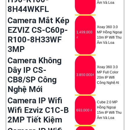
Âm Và Loa
8H44WKFL
Camera Mắt Kép
Xoay 360 3.0
EZVIZ CS-C60p-
1,499,000
MP Hồng Ngoại
R100-8H33WF
₫
10m IP Wifi Thu
Âm Và Loa
3MP
Camera Không
Xoay 360 3.0
Dây IP CS-
MP Full Color
3.850.000₫
CB8/SP Công
20m IP Wifi
Công Nghệ AI
Nghệ Mới
Camera IP Wifi
Cube 2.0 MP
Wifi Ezviz C1C-B
Hồng Ngoại
693,000 ₫
15m IP Wifi Thu
2MP Tiết Kiệm
Âm Và Loa