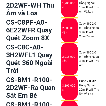
2D2WF-WH Thu
Hồng Ngoại
1,700,000
10m IP Wifi Thu
₫
Âm và Loa
Âm Và Loa
CS-C8PF-A0-
Xoay 360 2.0
6E22WFR Quay
MP Hồng Ngoại
2,809,000
30m IP Wifi
₫👍
Quét Zoom 8X
Xoay Zoom
CS-C8C-A0-
Xoay 360 2.0
3H2WFL1 Quay
2,015,000
MP Hồng Ngoại
Quét 360 Ngoài
₫👍
30m IP Wifi Thu
Âm
Trời
CS-BM1-R100-
Cube 2.0 MP
2D2WF-Ra Quan
Hồng Ngoại
3,196,000
10m IP Wifi Thu
₫
Sát Em Bé
Âm Và Loa
CS-BM1-R100-