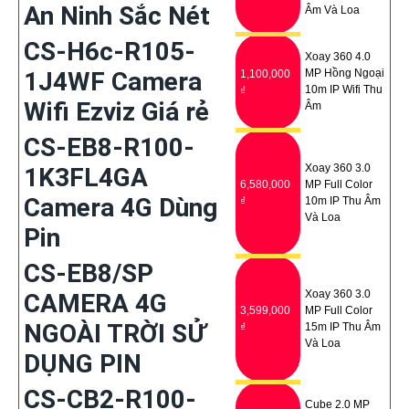
An Ninh Sắc Nét
Âm Và Loa
CS-H6c-R105-
Xoay 360 4.0
1J4WF Camera
MP Hồng Ngoại
1,100,000
10m IP Wifi Thu
₫
Wifi Ezviz Giá rẻ
Âm
CS-EB8-R100-
Xoay 360 3.0
1K3FL4GA
6,580,000
MP Full Color
Camera 4G Dùng
₫
10m IP Thu Âm
Và Loa
Pin
CS-EB8/SP
Xoay 360 3.0
CAMERA 4G
3,599,000
MP Full Color
NGOÀI TRỜI SỬ
₫
15m IP Thu Âm
Và Loa
DỤNG PIN
CS-CB2-R100-
Cube 2.0 MP