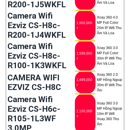
R200-1J5WKFL
Âm Và Loa
Camera Wifi
Xoay 360 4.0
Ezviz CS-H8c-
MP Full Color
1,800,000
20m IP Wifi Thu
₫
R200-1J4WKFL
Âm Và Loa
Camera Wifi
Xoay 360 3.0
Ezviz CS-H8c-
MP Full Color
1,599,000
30m IP Wifi Thu
₫
R100-1K3WKFL
Âm Và Loa
Xoay 360 2.0
CAMERA WIFI
1,499,000
MP Hồng Ngoại
EZVIZ CS-H8C
₫
30m IP Wifi Thu
Âm
Camera Wifi
Xoay 360 3.0
Ezviz CS-H6c-
MP Hồng Ngoại
1,100,000
10m IP Wifi
R105-1L3WF
₫
Xoay 360 Thu
Âm
3.0MP