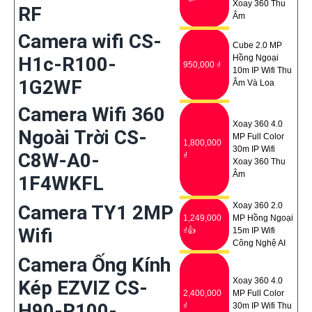
Xoay 360 Thu
RF
Âm
Camera wifi CS-
Cube 2.0 MP
H1c-R100-
Hồng Ngoại
950,000 ₫
10m IP Wifi Thu
1G2WF
Âm Và Loa
Camera Wifi 360
Xoay 360 4.0
Ngoài Trời CS-
MP Full Color
1,800,000
30m IP Wifi
C8W-A0-
₫
Xoay 360 Thu
Âm
1F4WKFL
Xoay 360 2.0
Camera TY1 2MP
1,249,000
MP Hồng Ngoại
Wifi
₫👍
15m IP Wifi
Công Nghệ AI
Camera Ống Kính
Xoay 360 4.0
Kép EZVIZ CS-
2,400,000
MP Full Color
H90-R100-
₫
30m IP Wifi Thu