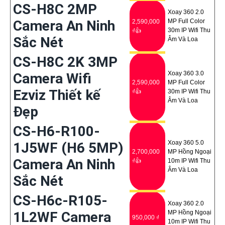
CS-H8C 2MP
Xoay 360 2.0
Camera An Ninh
MP Full Color
2,590,000
30m IP Wifi Thu
₫👍
Sắc Nét
Âm Và Loa
CS-H8C 2K 3MP
Xoay 360 3.0
Camera Wifi
2,590,000
MP Full Color
Ezviz Thiết kế
₫👍
30m IP Wifi Thu
Âm Và Loa
Đẹp
CS-H6-R100-
Xoay 360 5.0
1J5WF (H6 5MP)
2,700,000
MP Hồng Ngoại
Camera An Ninh
₫👍
10m IP Wifi Thu
Âm Và Loa
Sắc Nét
CS-H6c-R105-
Xoay 360 2.0
1L2WF Camera
MP Hồng Ngoại
950,000 ₫
10m IP Wifi Thu