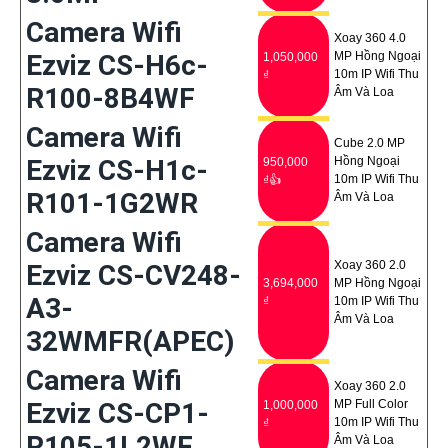
Camera Wifi
Xoay 360 4.0
Ezviz CS-H6c-
MP Hồng Ngoại
1,050,000
10m IP Wifi Thu
₫
R100-8B4WF
Âm Và Loa
Camera Wifi
Cube 2.0 MP
Ezviz CS-H1c-
Hồng Ngoại
950,000
10m IP Wifi Thu
₫👍
R101-1G2WR
Âm Và Loa
Camera Wifi
Xoay 360 2.0
Ezviz CS-CV248-
3,694,000
MP Hồng Ngoại
A3-
₫
10m IP Wifi Thu
Âm Và Loa
32WMFR(APEC)
Camera Wifi
Xoay 360 2.0
Ezviz CS-CP1-
MP Full Color
1,000,000
10m IP Wifi Thu
₫
R105-1L2WF
Âm Và Loa