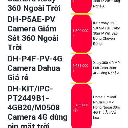
30m IP Wifi Công
₫
360 Ngoài Trời
Nghệ AI
DH-P5AE-PV
IP67 xoay 360
Camera Giám
5.0 MP Full Color
1,599,000
30m IP Wifi Báo
Sát 360 Ngoài
₫
Động Chuyển
Động
Trời
DH-P4F-PV-4G
Xoay 360 4.0 MP
Camera Dahua
2,681,000
Full Color 30m
₫
4G Công Nghệ AI
Giá rẻ
DH-KIT/IPC-
PT2449B1-
Dome Kim loại +
Nhựa 4.0 MP
4GB20/M0508
8,165,000
Hồng Ngoại 30m
₫👍
4G Thu Âm Và
Camera 4G dùng
Loa
pin mặt trời