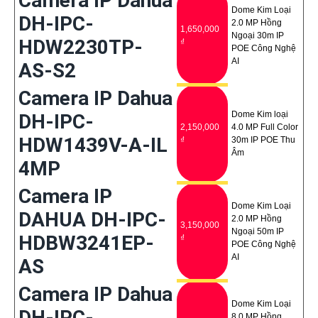
Camera IP Dahua
Dome Kim Loại
DH-IPC-
2.0 MP Hồng
1,650,000
Ngoại 30m IP
HDW2230TP-
₫
POE Công Nghệ
AI
AS-S2
Camera IP Dahua
Dome Kim loại
DH-IPC-
2,150,000
4.0 MP Full Color
HDW1439V-A-IL
₫
30m IP POE Thu
Âm
4MP
Camera IP
Dome Kim Loại
DAHUA DH-IPC-
2.0 MP Hồng
3,150,000
Ngoại 50m IP
HDBW3241EP-
₫
POE Công Nghệ
AI
AS
Camera IP Dahua
Dome Kim Loại
DH-IPC-
8.0 MP Hồng