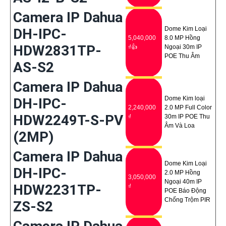
Camera IP Dahua
Dome Kim Loại
DH-IPC-
5,040,000
8.0 MP Hồng
HDW2831TP-
₫👍
Ngoại 30m IP
POE Thu Âm
AS-S2
Camera IP Dahua
Dome Kim loại
DH-IPC-
2,240,000
2.0 MP Full Color
HDW2249T-S-PV
₫
30m IP POE Thu
Âm Và Loa
(2MP)
Camera IP Dahua
Dome Kim Loại
DH-IPC-
2.0 MP Hồng
3,050,000
Ngoại 40m IP
HDW2231TP-
₫
POE Báo Động
Chống Trộm PIR
ZS-S2