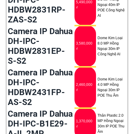
5,490,000
Ngoại 40m IP
HDBW2831RP-
₫
POE Công Nghệ
AI
ZAS-S2
Camera IP Dahua
Dome Kim Loại
DH-IPC-
3,580,000
8.0 MP Hồng
HDBW2831EP-
₫
Ngoại 30m IP
Công Nghệ AI
S-S2
Camera IP Dahua
Dome Kim Loại
DH-IPC-
2,460,000
4.0 MP Hồng
HDBW2431FP-
₫
Ngoại 30m IP
POE Thu Âm
AS-S2
Camera IP Dahua
Thân Plastic 2.0
DH-IPC-B1E29-
MP Hồng Ngoại
1,370,000
30m IP POE Thu
₫
A-IL 2MP
Âm