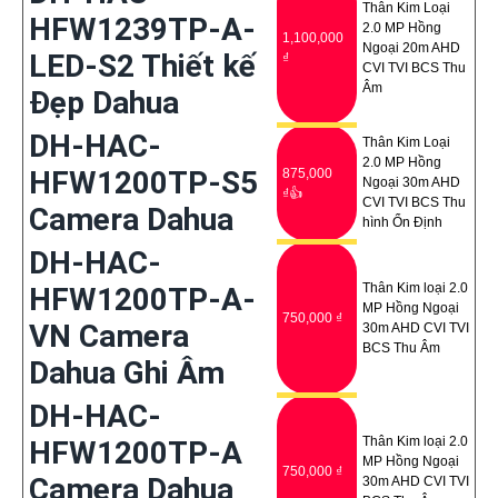
Thân Kim Loại
HFW1239TP-A-
2.0 MP Hồng
1,100,000
Ngoại 20m AHD
LED-S2 Thiết kế
₫
CVI TVI BCS Thu
Âm
Đẹp Dahua
DH-HAC-
Thân Kim Loại
2.0 MP Hồng
HFW1200TP-S5
875,000
Ngoại 30m AHD
₫👍
CVI TVI BCS Thu
Camera Dahua
hình Ổn Định
DH-HAC-
Thân Kim loại 2.0
HFW1200TP-A-
MP Hồng Ngoại
750,000 ₫
VN Camera
30m AHD CVI TVI
BCS Thu Âm
Dahua Ghi Âm
DH-HAC-
Thân Kim loại 2.0
HFW1200TP-A
MP Hồng Ngoại
750,000 ₫
Camera Dahua
30m AHD CVI TVI