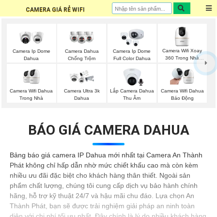
CAMERA GIÁ RẺ WIFI
Camera Wifi Xoay
Camera Ip Dome
Camera Dahua
Camera Ip Dome
360 Trong Nhà
Dahua
Chống Trộm
Full Color Dahua
Dahua
Camera Wifi Dahua
Lắp Camera Dahua
Camera Ultra 3k
Camera Wifi Dahua
Trong Nhà
Thu Âm
Dahua
Báo Động
BÁO GIÁ CAMERA DAHUA
Bảng báo giá camera IP Dahua mới nhất tại Camera An Thành
Phát không chỉ hấp dẫn nhờ mức chiết khấu cao mà còn kèm
nhiều ưu đãi đặc biệt cho khách hàng thân thiết. Ngoài sản
phẩm chất lượng, chúng tôi cung cấp dịch vụ bảo hành chính
hãng, hỗ trợ kỹ thuật 24/7 và hậu mãi chu đáo. Lựa chọn An
Thành Phát, bạn sẽ được trải nghiệm giải pháp an ninh toàn
diện với chi phí tối ưu nhất. Đây chính là lý do nhiều khách hàng