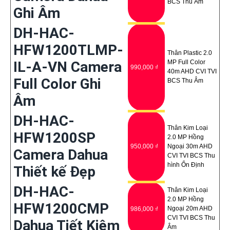
BCS Thu Âm
Ghi Âm
DH-HAC-
HFW1200TLMP-
Thân Plastic 2.0
IL-A-VN Camera
MP Full Color
990,000 ₫
40m AHD CVI TVI
Full Color Ghi
BCS Thu Âm
Âm
DH-HAC-
Thân Kim Loại
HFW1200SP
2.0 MP Hồng
950,000 ₫
Ngoại 30m AHD
Camera Dahua
CVI TVI BCS Thu
hình Ổn Định
Thiết kế Đẹp
DH-HAC-
Thân Kim Loại
2.0 MP Hồng
HFW1200CMP
Ngoại 20m AHD
986,000 ₫
CVI TVI BCS Thu
Dahua Tiết Kiệm
Âm