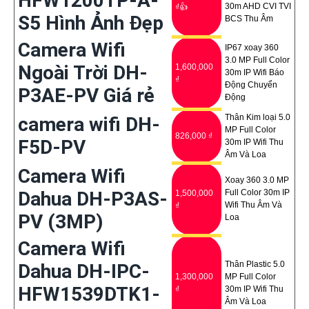
HFW1200TP-A-
30m AHD CVI TVI
₫👍
S5 Hình Ảnh Đẹp
BCS Thu Âm
Camera Wifi
IP67 xoay 360
3.0 MP Full Color
Ngoài Trời DH-
1,600,000
30m IP Wifi Báo
₫
Động Chuyển
P3AE-PV Giá rẻ
Động
Thân Kim loại 5.0
camera wifi DH-
MP Full Color
826,000 ₫
F5D-PV
30m IP Wifi Thu
Âm Và Loa
Camera Wifi
Xoay 360 3.0 MP
Dahua DH-P3AS-
Full Color 30m IP
1,500,000
Wifi Thu Âm Và
₫
PV (3MP)
Loa
Camera Wifi
Thân Plastic 5.0
Dahua DH-IPC-
1,300,000
MP Full Color
HFW1539DTK1-
₫
30m IP Wifi Thu
Âm Và Loa