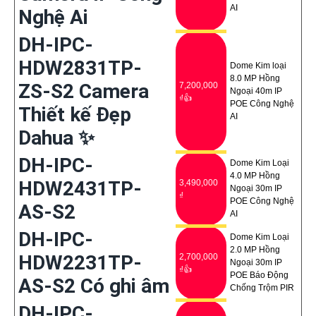
AI
Nghệ Ai
DH-IPC-
HDW2831TP-
Dome Kim loại
8.0 MP Hồng
ZS-S2 Camera
7,200,000
Ngoại 40m IP
₫👍
POE Công Nghệ
Thiết kế Đẹp
AI
Dahua ✨
DH-IPC-
Dome Kim Loại
4.0 MP Hồng
HDW2431TP-
3,490,000
Ngoại 30m IP
₫
POE Công Nghệ
AS-S2
AI
DH-IPC-
Dome Kim Loại
2.0 MP Hồng
HDW2231TP-
2,700,000
Ngoại 30m IP
₫👍
POE Báo Động
AS-S2 Có ghi âm
Chống Trộm PIR
DH-IPC-