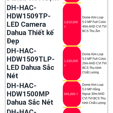
DH-HAC-
HDW1509TP-
Dome Kim Loại
LED Camera
5.0 MP Full Color
1,610,000
40m AHD CVI TVI
₫
Dahua Thiết kế
BCS Thu Âm
Đẹp
DH-HAC-
Dome Kim Loại
HDW1509TLP-
5.0 MP Full Color
1,420,000
20m AHD CVI TVI
LED Dahua Sắc
₫
BCS Thu hình
Chất Lượng
Nét
DH-HAC-
Dome Kim Loại
5.0 MP Hồng
HDW1500MP
Ngoại 30m AHD
945,000 ₫
CVI TVI BCS Thu
Dahua Sắc Nét
hình Chất Lượng
DH-HAC-