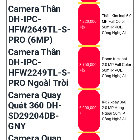
Camera Thân
Thân Kim loại 6.0
DH-IPC-
4,220,000
MP Full Color
HFW2649TL-S-
₫👍
50m IP POE
Công Nghệ AI
PRO (6MP)
Camera Thân
Dome Kim loại
DH-IPC-
3,750,000
2.0 MP Full Color
HFW2249TL-S-
₫👍
50m IP POE
Công Nghệ AI
PRO Ngoài Trời
Camera Quay
IP67 xoay 360
Quét 360 DH-
6,900,000
2.0 MP Hồng
SD29204DB-
₫
Ngoại 50m IP
Công Nghệ AI
GNY
Camera Quan