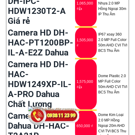
DH-IPC-
1,065,000
Nhựa 2.0 MP
HDW1230T2-A
₫👍
Hồng Ngoại 30m
IP Thu Âm
Giá rẻ
Camera HD DH-
IP67 xoay 360
HAC-PT1200BP-
2.0 MP Full Color
1,505,000
50m AHD CVI TVI
₫
IL-A-E2Z Dahua
BCS Thu Âm
Camera HD DH-
HAC-
Dome Plastic 2.0
HDW1249XP-IL-
MP Full Color
1,575,000
50m AHD CVI TVI
₫👍
A-PRO Dahua
BCS Thu Âm
Chất Lượng
Camera Giá Rẻ
Dome Kim Loại
2.0 MP Hồng
Dahua DH-HAC-
Ngoại 20m AHD
650,000 ₫
CVI TVI BCS Thu