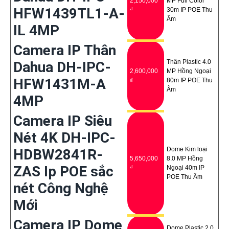
2,150,000
MP Full Color
HFW1439TL1-A-
₫
30m IP POE Thu
Âm
IL 4MP
Camera IP Thân
Thân Plastic 4.0
Dahua DH-IPC-
2,600,000
MP Hồng Ngoại
HFW1431M-A
₫
80m IP POE Thu
Âm
4MP
Camera IP Siêu
Nét 4K DH-IPC-
Dome Kim loại
HDBW2841R-
5,650,000
8.0 MP Hồng
ZAS Ip POE sắc
₫
Ngoại 40m IP
POE Thu Âm
nét Công Nghệ
Mới
Camera IP Dome
Dome Plastic 2.0