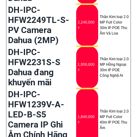
DH-IPC-
Thân Kim loại 2.0
HFW2249TL-S-
2,240,000
MP Full Color
PV Camera
₫
30m IP POE Thu
Âm Và Loa
Dahua (2MP)
DH-IPC-
Thân Kim loại 2.0
HFW2231S-S
1,950,000
MP Hồng Ngoại
Dahua đang
₫
30m IP POE
Công Nghệ AI
khuyến mãi
DH-IPC-
HFW1239V-A-
Thân Kim loại 2.0
LED-B-S5
1,840,000
MP Full Color
Camera IP Ghi
₫
40m IP POE Thu
Âm
Âm Chính Hãng