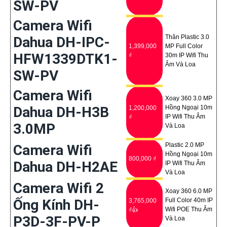
SW-PV
Camera Wifi
Thân Plastic 3.0
Dahua DH-IPC-
1,399,000
MP Full Color
HFW1339DTK1-
₫
30m IP Wifi Thu
Âm Và Loa
SW-PV
Camera Wifi
Xoay 360 3.0 MP
Dahua DH-H3B
Hồng Ngoại 10m
1,200,000
IP Wifi Thu Âm
₫
3.0MP
Và Loa
Plastic 2.0 MP
Camera Wifi
Hồng Ngoại 10m
800,000 ₫
Dahua DH-H2AE
IP Wifi Thu Âm
Và Loa
Camera Wifi 2
Xoay 360 6.0 MP
Ống Kính DH-
Full Color 40m IP
3,765,000
Wifi POE Thu Âm
₫👍
P3D-3F-PV-P
Và Loa