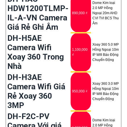
Dome Kim loại
HDW1200TLMP-
2.0 MP Hồng
890,000 ₫
Ngoại 20m AHD
IL-A-VN Camera
CVI TVI BCS Thu
Âm
Giá Rẻ Ghi Âm
DH-H5AE
Xoay 360 5.0 MP
Camera Wifi
1,100,000
Hồng Ngoại 10m
Xoay 360 Trong
₫
IP Wifi Báo Động
Chuyển Động
Nhà
DH-H3AE
Xoay 360 3.0 MP
Camera Wifi Giá
Hồng Ngoại 10m
950,000 ₫
Rẻ Xoay 360
IP Wifi Báo Động
Chuyển Động
3MP
DH-F2C-PV
Dome Kim loại
Camera Với giá
2.0 MP Hồng