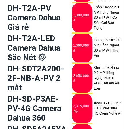
DH-T2A-PV
Thân Plastic 2.0
MP Hồng Ngoại
Camera Dahua
1,300,000
30m IP Wifi Có
₫
Ðèn Còi Báo
Giá rẻ
Động
DH-T2A-LED
Dome Plastic 2.0
Camera Dahua
MP Hồng Ngoại
1,300,000
30m IP Wifi Thu
₫
Sắc Nét ۞
Âm
'
DH-SDT2A200-
Kim loại + Nhựa
2.0 MP Hồng
2F-NB-A-PV 2
2,058,000
Ngoại 30m IP
₫
POE Thu Âm Và
mắt
Loa
DH-SD-P3AE-
Xoay 360 3.0 MP
PV-4G Camera
2,375,000
Full Color 30m
₫👍
4G Công Nghệ AI
Dahua 360