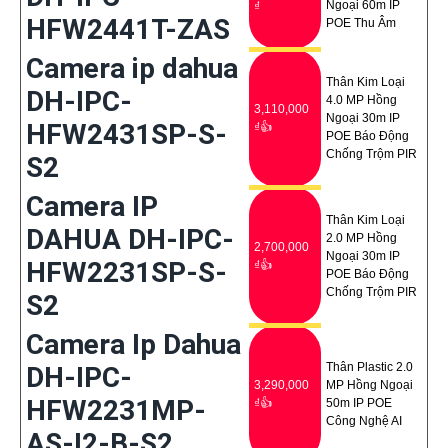
Ngoại 60m IP
₫
HFW2441T-ZAS
POE Thu Âm
Camera ip dahua
Thân Kim Loại
DH-IPC-
4.0 MP Hồng
3,110,000
Ngoại 30m IP
HFW2431SP-S-
₫👍
POE Báo Động
Chống Trộm PIR
S2
Camera IP
Thân Kim Loại
DAHUA DH-IPC-
2.0 MP Hồng
2,700,000
Ngoại 30m IP
HFW2231SP-S-
₫👍
POE Báo Động
Chống Trộm PIR
S2
Camera Ip Dahua
Thân Plastic 2.0
DH-IPC-
3,290,000
MP Hồng Ngoại
HFW2231MP-
₫👍
50m IP POE
Công Nghệ AI
AS-I2-B-S2