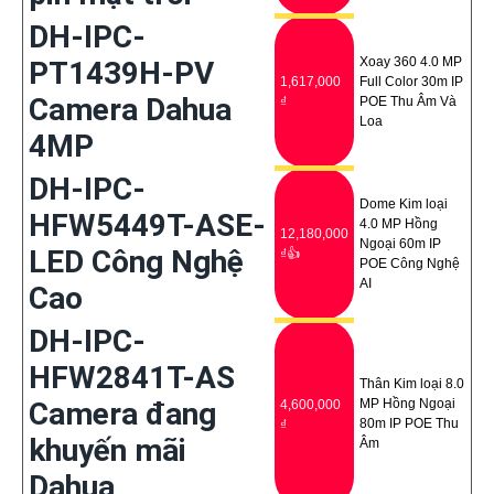
DH-IPC-
Xoay 360 4.0 MP
PT1439H-PV
1,617,000
Full Color 30m IP
Camera Dahua
₫
POE Thu Âm Và
Loa
4MP
DH-IPC-
Dome Kim loại
HFW5449T-ASE-
4.0 MP Hồng
12,180,000
Ngoại 60m IP
LED Công Nghệ
₫👍
POE Công Nghệ
AI
Cao
DH-IPC-
HFW2841T-AS
Thân Kim loại 8.0
Camera đang
MP Hồng Ngoại
4,600,000
80m IP POE Thu
₫
khuyến mãi
Âm
Dahua