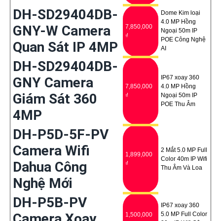
DH-SD29404DB-
Dome Kim loại
4.0 MP Hồng
GNY-W Camera
7,850,000
Ngoại 50m IP
₫
POE Công Nghệ
Quan Sát IP 4MP
AI
DH-SD29404DB-
IP67 xoay 360
GNY Camera
7,850,000
4.0 MP Hồng
Giám Sát 360
₫
Ngoại 50m IP
POE Thu Âm
4MP
DH-P5D-5F-PV
Camera Wifi
2 Mắt 5.0 MP Full
1,899,000
Color 40m IP Wifi
Dahua Công
₫
Thu Âm Và Loa
Nghệ Mới
DH-P5B-PV
IP67 xoay 360
Camera Xoay
5.0 MP Full Color
1,500,000