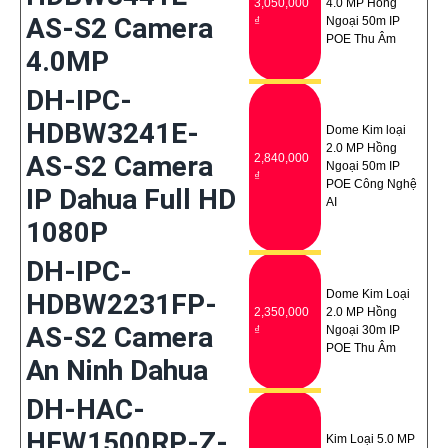
3,050,000
4.0 MP Hồng
AS-S2 Camera
₫
Ngoại 50m IP
POE Thu Âm
4.0MP
DH-IPC-
HDBW3241E-
Dome Kim loại
2.0 MP Hồng
AS-S2 Camera
2,840,000
Ngoại 50m IP
₫
POE Công Nghệ
IP Dahua Full HD
AI
1080P
DH-IPC-
Dome Kim Loại
HDBW2231FP-
2,350,000
2.0 MP Hồng
AS-S2 Camera
₫
Ngoại 30m IP
POE Thu Âm
An Ninh Dahua
DH-HAC-
HFW1500RP-Z-
Kim Loại 5.0 MP