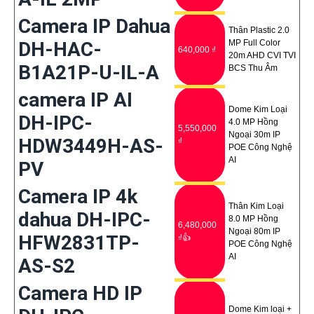
Camera IP Dahua
Thân Plastic 2.0
DH-HAC-
MP Full Color
640,000 ₫
20m AHD CVI TVI
B1A21P-U-IL-A
BCS Thu Âm
camera IP AI
Dome Kim Loại
DH-IPC-
4.0 MP Hồng
5,550,000
Ngoại 30m IP
HDW3449H-AS-
₫
POE Công Nghệ
AI
PV
Camera IP 4k
Thân Kim Loại
dahua DH-IPC-
8.0 MP Hồng
6,480,000
Ngoại 80m IP
HFW2831TP-
₫👍
POE Công Nghệ
AI
AS-S2
Camera HD IP
Dome Kim loại +