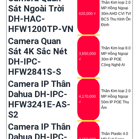
Thân Kim loại 2.0
Sát Ngoài Trời
MP Hồng Ngoại
620,000 ₫
30m AHD CVI TVI
DH-HAC-
BCS Thu hình Ổn
Định
HFW1200TP-VN
Camera Quan
Thân Kim loại 8.0
Sát 4K Sắc Nét
3,650,000
MP Hồng Ngoại
DH-IPC-
₫
30m IP POE
Công Nghệ AI
HFW2841S-S
Camera IP Thân
Thân Kim loại 2.0
Dahua DH-IPC-
4,170,000
MP Hồng Ngoại
HFW3241E-AS-
₫
50m IP POE Thu
Âm
S2
Camera IP Thân
Thân Plastic 4.0
Dahua DH-IPC-