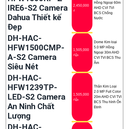
Hồng Ngoại 60m
IRE6-S2 Camera
2,450,000
AHD CVI TVI
₫
BCS Chống
Dahua Thiết kế
Nước
Đẹp
DH-HAC-
Dome Kim loại
HFW1500CMP-
5.0 MP Hồng
1,505,000
Ngoại 30m AHD
A-S2 Camera
₫👍
CVI TVI BCS Thu
Âm
Siêu Nét
DH-HAC-
HFW1239TP-
Thân Kim Loại
2.0 MP Full Color
LED-S2 Camera
1,505,000
20m AHD CVI TVI
₫👍
BCS Thu hình Ổn
An Ninh Chất
Định
Lượng
DH-HAC-