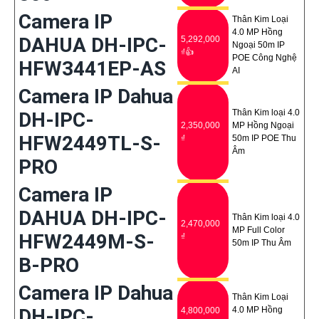
Camera IP
Thân Kim Loại
4.0 MP Hồng
DAHUA DH-IPC-
5,292,000
Ngoại 50m IP
₫👍
POE Công Nghệ
HFW3441EP-AS
AI
Camera IP Dahua
Thân Kim loại 4.0
DH-IPC-
2,350,000
MP Hồng Ngoại
HFW2449TL-S-
₫
50m IP POE Thu
Âm
PRO
Camera IP
DAHUA DH-IPC-
Thân Kim loại 4.0
2,470,000
MP Full Color
HFW2449M-S-
₫
50m IP Thu Âm
B-PRO
Camera IP Dahua
Thân Kim Loại
DH-IPC-
4.0 MP Hồng
4,800,000