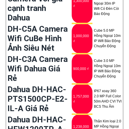
1,300,000
Ngoại 30m IP
cạnh tranh
₫
Wifi Có Ðèn Còi
Báo Động
Dahua
DH-C5A Camera
Cube 5.0 MP
Wifi CuBe Hình
Hồng Ngoại 10m
1,000,000
IP Wifi Báo Động
₫
Ảnh Siêu Nét
Chuyển Động
DH-C3A Camera
Cube 3.0 MP
Wifi Dahua Giá
Hồng Ngoại 10m
900,000 ₫
IP Wifi Báo Động
Rẻ
Chuyển Động
Dahua DH-HAC-
IP67 xoay 360
PTS1500CP-E2-
2.0 MP Full Color
1,757,000
50m AHD CVI TVI
₫
IL-A Giá Rẻ
BCS Thu Âm
Dahua DH-HAC-
Thân Kim loại 2.0
MP Hồng Ngoại
1,238,000