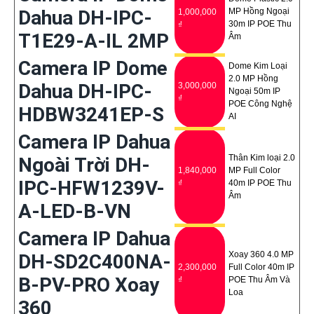
Dahua DH-IPC-
MP Hồng Ngoại
1,000,000
30m IP POE Thu
₫
T1E29-A-IL 2MP
Âm
Camera IP Dome
Dome Kim Loại
2.0 MP Hồng
Dahua DH-IPC-
3,000,000
Ngoại 50m IP
₫
POE Công Nghệ
HDBW3241EP-S
AI
Camera IP Dahua
Thân Kim loại 2.0
Ngoài Trời DH-
1,840,000
MP Full Color
IPC-HFW1239V-
₫
40m IP POE Thu
Âm
A-LED-B-VN
Camera IP Dahua
Xoay 360 4.0 MP
DH-SD2C400NA-
2,300,000
Full Color 40m IP
B-PV-PRO Xoay
₫
POE Thu Âm Và
Loa
360