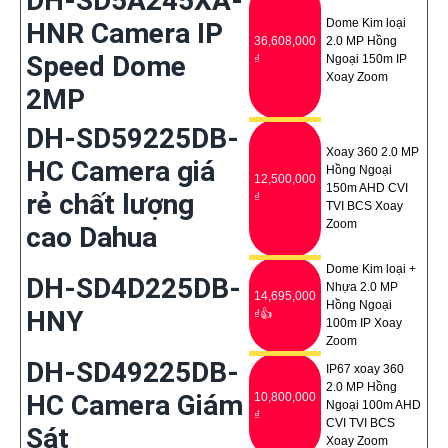
DH-SD5A245XA-
Dome Kim loại
HNR Camera IP
36,608,000
2.0 MP Hồng
Speed Dome
₫
Ngoại 150m IP
Xoay Zoom
2MP
DH-SD59225DB-
Xoay 360 2.0 MP
HC Camera giá
Hồng Ngoại
12,500,000
150m AHD CVI
rẻ chất lượng
₫
TVI BCS Xoay
Zoom
cao Dahua
Dome Kim loại +
DH-SD4D225DB-
Nhựa 2.0 MP
14,695,000
Hồng Ngoại
HNY
₫👍
100m IP Xoay
Zoom
DH-SD49225DB-
IP67 xoay 360
2.0 MP Hồng
HC Camera Giám
10,800,000
Ngoại 100m AHD
₫
CVI TVI BCS
Sát
Xoay Zoom