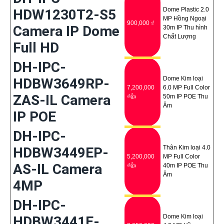
Dome Plastic 2.0
HDW1230T2-S5
MP Hồng Ngoại
900,000 ₫
Camera IP Dome
30m IP Thu hình
Chất Lượng
Full HD
DH-IPC-
Dome Kim loại
HDBW3649RP-
7,200,000
6.0 MP Full Color
ZAS-IL Camera
₫👍
50m IP POE Thu
Âm
IP POE
DH-IPC-
Thân Kim loại 4.0
HDBW3449EP-
5,200,000
MP Full Color
AS-IL Camera
₫👍
40m IP POE Thu
Âm
4MP
DH-IPC-
Dome Kim loại
HDBW3441E-