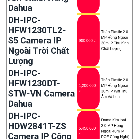
Dahua
DH-IPC-
HFW1230TL2-
Thân Plastic 2.0
S5 Camera IP
MP Hồng Ngoại
900,000 ₫
30m IP Thu hình
Ngoài Trời Chất
Chất Lượng
Lượng
DH-IPC-
Thân Plastic 2.0
HFW1230DT-
1,200,000
MP Hồng Ngoại
STW-VN Camera
₫
30m IP Wifi Thu
Âm Và Loa
Dahua
DH-IPC-
Dome Kim loại
HDW2841T-ZS
2.0 MP Hồng
5,450,000
Ngoại 40m IP
Camera IP Công
₫
POE Công Nghệ