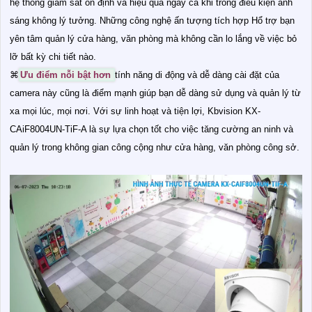
hệ thống giám sát ổn định và hiệu quả ngay cả khi trong điều kiện ánh
sáng không lý tưởng. Những công nghệ ấn tượng tích hợp Hổ trợ bạn
yên tâm quản lý cửa hàng, văn phòng mà không cần lo lắng về việc bỏ
lỡ bất kỳ chi tiết nào.
⌘
Ưu điểm nỗi bật hơn
tính năng di động và dễ dàng cài đặt của
camera này cũng là điểm mạnh giúp bạn dễ dàng sử dụng và quản lý từ
xa mọi lúc, mọi nơi. Với sự linh hoạt và tiện lợi, Kbvision KX-
CAiF8004UN-TiF-A là sự lựa chọn tốt cho việc tăng cường an ninh và
quản lý trong không gian công cộng như cửa hàng, văn phòng công sở.