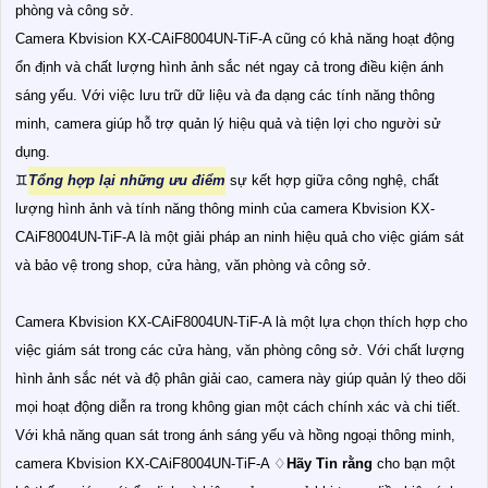
phòng và công sở.
Camera Kbvision KX-CAiF8004UN-TiF-A cũng có khả năng hoạt động
ổn định và chất lượng hình ảnh sắc nét ngay cả trong điều kiện ánh
sáng yếu. Với việc lưu trữ dữ liệu và đa dạng các tính năng thông
minh, camera giúp hỗ trợ quản lý hiệu quả và tiện lợi cho người sử
dụng.
♊
Tổng hợp lại những ưu điểm
sự kết hợp giữa công nghệ, chất
lượng hình ảnh và tính năng thông minh của camera Kbvision KX-
CAiF8004UN-TiF-A là một giải pháp an ninh hiệu quả cho việc giám sát
và bảo vệ trong shop, cửa hàng, văn phòng và công sở.
Camera Kbvision KX-CAiF8004UN-TiF-A là một lựa chọn thích hợp cho
việc giám sát trong các cửa hàng, văn phòng công sở. Với chất lượng
hình ảnh sắc nét và độ phân giải cao, camera này giúp quản lý theo dõi
mọi hoạt động diễn ra trong không gian một cách chính xác và chi tiết.
Với khả năng quan sát trong ánh sáng yếu và hồng ngoại thông minh,
camera Kbvision KX-CAiF8004UN-TiF-A ♢
Hãy Tin rằng
cho bạn một