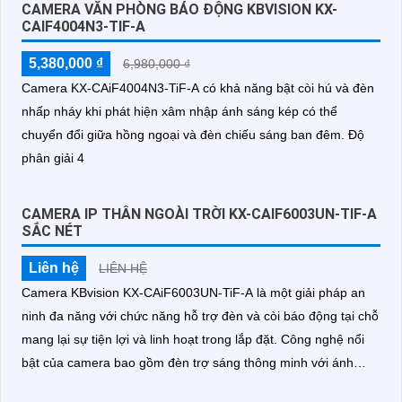
CAMERA VĂN PHÒNG BÁO ĐỘNG KBVISION KX-
CAIF4004N3-TIF-A
5,380,000 ₫
6,980,000 ₫
Camera KX-CAiF4004N3-TiF-A có khả năng bật còi hú và đèn
nhấp nháy khi phát hiện xâm nhập ánh sáng kép có thể
chuyển đổi giữa hồng ngoại và đèn chiếu sáng ban đêm. Độ
phân giải 4
CAMERA IP THÂN NGOÀI TRỜI KX-CAIF6003UN-TIF-A
SẮC NÉT
Liên hệ
LIÊN HỆ
Camera KBvision KX-CAiF6003UN-TiF-A là một giải pháp an
ninh đa năng với chức năng hỗ trợ đèn và còi báo động tại chỗ
mang lại sự tiện lợi và linh hoạt trong lắp đặt. Công nghệ nổi
bật của camera bao gồm đèn trợ sáng thông minh với ánh
sáng kép tạo ra hình ảnh rõ nét và sắc nét khi ban đêm thiếu