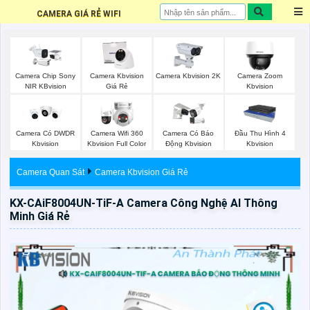
CAMERA GIÁ RẺ WIFI
Camera Chip Sony
Camera Kbvision
Camera Kbvision 2K
Camera Zoom
NIR KBvision
Giá Rẻ
Kbvision
Camera Có DWDR
Camera Wifi 360
Camera Có Báo
Đầu Thu Hình 4
Kbvision
Kbvision Full Color
Động Kbvision
Kbvision
Camera Quan Sát
Camera Kbvision Giá Rẻ
KX-CAiF8004UN-TiF-A Camera Công Nghệ AI Thông
Minh Giá Rẻ