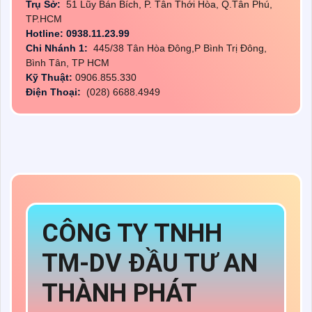
Trụ Sở:
51 Lũy Bán Bích, P. Tân Thới Hòa, Q.Tân Phú,
TP.HCM
Hotline: 0938.11.23.99
Chi Nhánh 1:
445/38 Tân Hòa Đông,P Bình Trị Đông,
Bình Tân, TP HCM
Kỹ Thuật:
0906.855.330
Điện Thoại:
(028) 6688.4949
CÔNG TY TNHH
TM-DV ĐẦU TƯ AN
THÀNH PHÁT