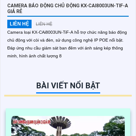
sáng mà vẫn cho hình ảnh rõ như ban ngày
CAMERA BÁO ĐỘNG CHỦ ĐỘNG KX-CAI8003UN-TIF-A
GIÁ RẺ
LIÊN HỆ
LIÊN HỆ
Camera loại KX-CAi8003UN-TiF-A hỗ trợ chức năng báo động
chủ động với còi và đèn, sử dụng công nghệ IP POE nổi bật.
Đáp ứng nhu cầu giám sát ban đêm với ánh sáng kép thông
minh, hình ảnh chất lượng 8
BÀI VIẾT NỔI BẬT