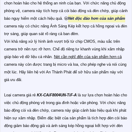
chọn hoàn hảo cho hệ thống an ninh của bạn. Với chức năng chủ động
phòng vệ, camera này tích hợp cả còi báo động và đèn chớp, giúp cảnh
báo nguy hiểm một cách hiệu quả. Ⓦ
Nét độc đáo hơn của sản phẩm
camera này có chức năng Ánh Sáng Kép kết hợp cả hồng ngoại và đèn
trợ sáng, giúp quan sát rõ ràng cả ban đêm.
Với khả năng xử lý hình ảnh vượt trội từ chip CMOS, màu sắc trên
camera trở nên rực rỡ hơn. Chế độ riêng tư khanh vùng khi xâm nhập
giúp bảo vệ dữ liệu cá nhân.
Nét cần nghĩ đến của sản phẩm hơn cả
camera này còn được trang bị micro và loa, cho phép nghe và nói cùng
một lúc. Hãy liên hệ với An Thành Phát để sở hữu sản phẩm này với
giá ưu đãi.
Loại camera giá rẻ
KX-CAiF8004UN-TiF-A
là sự lựa chọn hoàn hảo cho
việc chủ động phòng vệ trong gia đình hoặc văn phòng. Với chức năng
báo động còi và đèn chớp, camera này giúp cảnh báo hiệu quả khi phát
hiện sự xâm nhập. Điểm đặc biệt của sản phẩm là tích hợp đèn còi báo
động giảm báo động giả và ánh sáng kép hồng ngoại kết hợp với đèn