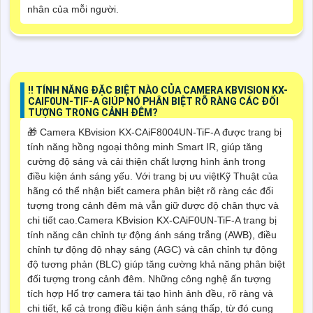
nhân của mỗi người.
‼️ TÍNH NĂNG ĐẶC BIỆT NÀO CỦA CAMERA KBVISION KX-
CAIF0UN-TIF-A GIÚP NÓ PHÂN BIỆT RÕ RÀNG CÁC ĐỐI
TƯỢNG TRONG CẢNH ĐÊM?
🎁 Camera KBvision KX-CAiF8004UN-TiF-A được trang bị
tính năng hồng ngoại thông minh Smart IR, giúp tăng
cường độ sáng và cải thiện chất lượng hình ảnh trong
điều kiện ánh sáng yếu. Với trang bị ưu việtKỹ Thuật của
hãng có thể nhận biết camera phân biệt rõ ràng các đối
tượng trong cảnh đêm mà vẫn giữ được độ chân thực và
chi tiết cao.Camera KBvision KX-CAiF0UN-TiF-A trang bị
tính năng cân chỉnh tự động ánh sáng trắng (AWB), điều
chỉnh tự động độ nhạy sáng (AGC) và cân chỉnh tự động
độ tương phản (BLC) giúp tăng cường khả năng phân biệt
đối tượng trong cảnh đêm. Những công nghệ ấn tượng
tích hợp Hổ trợ camera tái tạo hình ảnh đều, rõ ràng và
chi tiết, kể cả trong điều kiện ánh sáng thấp, từ đó cung