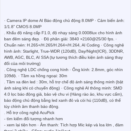
· Camera IP dome AI Báo động chủ động 8.0MP · Cảm biến ảnh:
1/1.8” CMOS 8.0MP
. Khẩu độ nâng cấp F1.0, độ nhạy sáng 0.0008lux cho hình ảnh
ban đêm sáng đẹp. · Độ phân giải: 3840 ×2160@25/30 fps. ·
Chuẩn nén: H.265+/H.265/H.264+/H.264, AI Coding · Công nghệ
hình ảnh: Starlight, True-WDR (120dB), Day/Night(ICR), 3DDNR,
AWB, AGC, BLC, AI SSA (tự tương thích điều kiện ánh sáng thay
đổi của môi trường)
. Công nghệ LDC chống cong hình · Ống kính: 2.8mm, góc nhìn
109độ. · Tầm xa hồng ngoại: 30m
. Tầm xa đèn led : 30m, hỗ trợ chế độ ánh sáng thông minh (bật
ánh sáng khi có chuyển động) · Công nghệ AI thông minh: SMD
4.0 lọc báo động giả, bảo vệ chu vi (Hàng rào ảo, khu vực cấm),
báo động chủ động bằng led xanh đỏ và còi hú (110dB), có thể
tùy chỉnh âm thanh báo động.
. Hỗ trợ công nghệ AcuPick
- tìm kiếm đối tượng nhanh hơn
- xem lại tiện hơn · Âm thanh: Tích hợp Mic kép và loa lớn , đàm