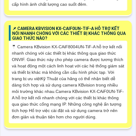
cấp hình ảnh chất lượng cao suốt đêm.
📌 CAMERA KBVISION KX-CAIF0UN-TIF-A HỖ TRỢ KẾT
NỐI NHANH CHÓNG VỚI CÁC THIẾT BỊ KHÁC THÔNG QUA
GIAO THỨC NÀO?
🤵 Camera KBvision KX-CAiF8004UN-TiF-A hỗ trợ kết nối
nhanh chóng với các thiết bị khác thông qua giao thức
ONVIF. Giao thức này cho phép camera được tương thích
và hoạt động một cách linh hoạt với các hệ thống giám sát
và thiết bị khác mà không cần cấu hình phức tạp. Với
trang bị ưu việtKỹ Thuật của hãng có thể nhận biết dễ
dàng tích hợp và sử dụng camera KBvision trong nhiều
môi trường khác nhau.Camera KBvision KX-CAiF0UN-TiF-
A hỗ trợ kết nối nhanh chóng với các thiết bị khác thông
qua giao thức cổng mạng IP. Những công nghệ ấn tượng
tích hợp Hổ trợ việc cài đặt và sử dụng camera trở nên
đơn giản và thuận tiện hơn cho người dùng.