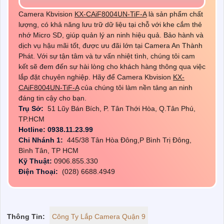
Camera Kbvision
KX-CAiF8004UN-TiF-A
là sản phẩm chất
lượng, có khả năng lưu trữ dữ liệu tại chỗ với khe cắm thẻ
nhớ Micro SD, giúp quản lý an ninh hiệu quả. Bảo hành và
dịch vụ hậu mãi tốt, được ưu đãi lớn tại Camera An Thành
Phát. Với sự tận tâm và tư vấn nhiệt tình, chúng tôi cam
kết sẽ đem đến sự hài lòng cho khách hàng thông qua việc
lắp đặt chuyên nghiệp. Hãy để Camera Kbvision
KX-
CAiF8004UN-TiF-A
của chúng tôi làm nền tảng an ninh
đáng tin cậy cho bạn.
Trụ Sở:
51 Lũy Bán Bích, P. Tân Thới Hòa, Q.Tân Phú,
TP.HCM
Hotline: 0938.11.23.99
Chi Nhánh 1:
445/38 Tân Hòa Đông,P Bình Trị Đông,
Bình Tân, TP HCM
Kỹ Thuật:
0906.855.330
Điện Thoại:
(028) 6688.4949
Thông Tin:
Công Ty Lắp Camera Quận 9