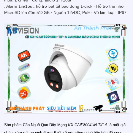
thoại 2 chiều · Cổng: audio 1in/1out
. Alarm 1in/1out, hỗ trợ bật tắt báo động 1-click · Hỗ trợ thẻ nhớ
MicroSD lên đến 512GB · Nguồn 12vDC, PoE · Vỏ kim loại , IP67
Sản phẩm Cấp Nguồ Qua Dây Mạng
KX-CAiF8004UN-TiF-A
là một giải
pháp giám sát an ninh được thiết kế với công nghệ tiên tiến để cung