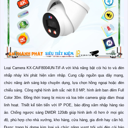
Loại Camera KX-CAiF8004UN-TiF-A với khả năng bật còi hú to và đèn
nhấp nháy khi phát hiện xâm nhập. Cung cấp nguồn qua dây mạng,
chức năng ánh sáng kép chuyên dụng, lựa chọn hồng ngoại hoặc đèn
chiếu sáng. Công nghệ hình ảnh sắc nét 8.0 MP, hình ảnh ban đêm Full
Color 30m. Đồng thời trang bị micro và loa trên camera giúp đàm thoại
linh hoạt. Thiết kế tiên tiến với IP POE, báo động xâm nhập hàng rào
ảo. Chống ngược sáng DWDR 120db giúp hình ảnh rõ hơn ở mọi góc
độ, phù hợp cho nhà xưởng, kho hàng, cửa hàng, gia đình hay căn hộ.
Được trang bị dome kim loại và chức năng vượt trội với đèn còi báo