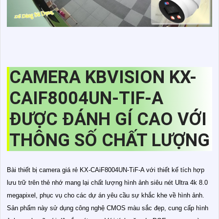
CAMERA KBVISION KX-
CAIF8004UN-TIF-A
ĐƯỢC ĐÁNH GÍ CAO VỚI
THÔNG SỐ CHẤT LƯỢNG
Bài thiết bị camera giá rẻ KX-CAiF8004UN-TiF-A với thiết kế tích hợp
lưu trữ trên thẻ nhớ mang lại chất lượng hình ảnh siêu nét Ultra 4k 8.0
megapixel, phục vụ cho các dự án yêu cầu sự khắc khe về hình ảnh.
Sản phẩm này sử dụng công nghệ CMOS màu sắc đẹp, cung cấp hình