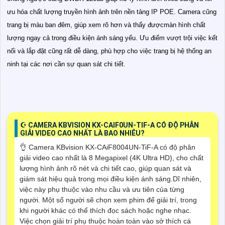
ưu hóa chất lượng truyền hình ảnh trên nền tảng IP POE. Camera cũng
trang bị màu ban đêm, giúp xem rõ hơn và thấy đượcmàn hình chất
lượng ngay cả trong điều kiện ánh sáng yếu. Ưu điểm vượt trội việc kết
nối và lắp đặt cũng rất dễ dàng, phù hợp cho việc trang bị hệ thống an
ninh tại các nơi cần sự quan sát chi tiết.
☪ CAMERA KBVISION KX-CAIF0UN-TIF-A CÓ ĐỘ PHÂN
GIẢI VIDEO CAO NHẤT LÀ BAO NHIÊU?
👌 Camera KBvision KX-CAiF8004UN-TiF-A có độ phân
giải video cao nhất là 8 Megapixel (4K Ultra HD), cho chất
lượng hình ảnh rõ nét và chi tiết cao, giúp quan sát và
giám sát hiệu quả trong mọi điều kiện ánh sáng.Dĩ nhiên,
việc này phụ thuộc vào nhu cầu và ưu tiên của từng
người. Một số người sẽ chọn xem phim để giải trí, trong
khi người khác có thể thích đọc sách hoặc nghe nhạc.
Việc chọn giải trí phụ thuộc hoàn toàn vào sở thích cá