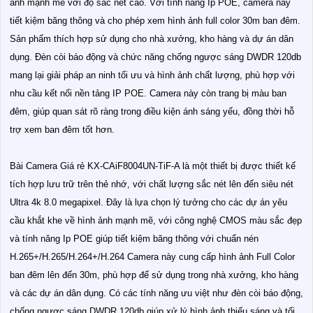
ảnh mạnh mẽ với độ sắc nét cao. Với tính năng Ip POE, camera này
tiết kiệm băng thông và cho phép xem hình ảnh full color 30m ban đêm.
Sản phẩm thích hợp sử dụng cho nhà xưởng, kho hàng và dự án dân
dụng. Đèn còi báo động và chức năng chống ngược sáng DWDR 120db
mang lại giải pháp an ninh tối ưu và hình ảnh chất lượng, phù hợp với
nhu cầu kết nối nền tảng IP POE. Camera này còn trang bị màu ban
đêm, giúp quan sát rõ ràng trong điều kiện ánh sáng yếu, đồng thời hỗ
trợ xem ban đêm tốt hơn.
Bài Camera Giá rẻ KX-CAiF8004UN-TiF-A là một thiết bị được thiết kế
tích hợp lưu trữ trên thẻ nhớ, với chất lượng sắc nét lên đến siêu nét
Ultra 4k 8.0 megapixel. Đây là lựa chọn lý tưởng cho các dự án yêu
cầu khắt khe về hình ảnh mạnh mẽ, với công nghệ CMOS màu sắc đẹp
và tính năng Ip POE giúp tiết kiệm băng thông với chuẩn nén
H.265+/H.265/H.264+/H.264 Camera này cung cấp hình ảnh Full Color
ban đêm lên đến 30m, phù hợp để sử dụng trong nhà xưởng, kho hàng
và các dự án dân dụng. Có các tính năng ưu việt như đèn còi báo động,
chống ngược sáng DWDR 120db giúp xử lý hình ảnh thiếu sáng và tối