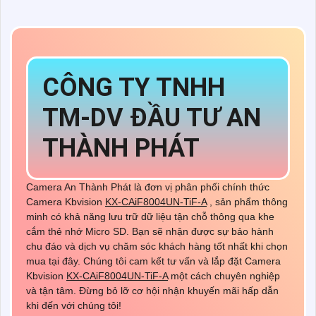
CÔNG TY TNHH
TM-DV ĐẦU TƯ AN
THÀNH PHÁT
Camera An Thành Phát là đơn vị phân phối chính thức
Camera Kbvision
KX-CAiF8004UN-TiF-A
, sản phẩm thông
minh có khả năng lưu trữ dữ liệu tận chỗ thông qua khe
cắm thẻ nhớ Micro SD. Bạn sẽ nhận được sự bảo hành
chu đáo và dịch vụ chăm sóc khách hàng tốt nhất khi chọn
mua tại đây. Chúng tôi cam kết tư vấn và lắp đặt Camera
Kbvision
KX-CAiF8004UN-TiF-A
một cách chuyên nghiệp
và tận tâm. Đừng bỏ lỡ cơ hội nhận khuyến mãi hấp dẫn
khi đến với chúng tôi!