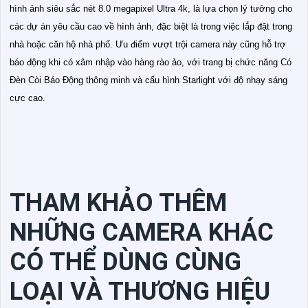
hình ảnh siêu sắc nét 8.0 megapixel Ultra 4k, là lựa chọn lý tưởng cho
các dự án yêu cầu cao về hình ảnh, đặc biệt là trong việc lắp đặt trong
nhà hoặc căn hộ nhà phố. Ưu điểm vượt trội camera này cũng hỗ trợ
báo động khi có xâm nhập vào hàng rào ảo, với trang bị chức năng Có
Ðèn Còi Báo Động thông minh và cấu hình Starlight với độ nhạy sáng
cực cao.
THAM KHẢO THÊM
NHỮNG CAMERA KHÁC
CÓ THỂ DÙNG CÙNG
LOẠI VÀ THƯƠNG HIỆU