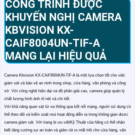
CÔNG TRÌNH ĐƯỢC
KHUYẾN NGHỊ CAMERA
KBVISION KX-
CAIF8004UN-TIF-A
MANG LẠI HIỆU QUẢ
Camera Kbvision KX-CAiF8004UN-TiF-A là một lựa chọn tốt cho việc
giám sát và bảo vệ an ninh trong shop, cửa hàng, văn phòng và công
sở. Với công nghệ hiện đại và độ phân giải cao, camera giúp quản lý
chất lượng hình ảnh rõ nét và chi tiết.
Với khả năng quan sát từ xa thông qua kết nối mạng, người sử dụng có
thể theo dõi và kiểm soát mọi hoạt động diễn ra trong không gian được
camera giám sát. Với trang bị ưu việtKỹ Thuật của hãng có thể nhận
biết tăng cường sự an toàn và giảm rủi ro mất trội cho cửa hàng, văn