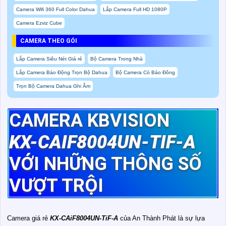
Camera Wifi 360 Full Color Dahua
Lắp Camera Full HD 1080P
Camera Ezviz Cube
CAMERA THEO GÓI
Lắp Camera Siêu Nét Giá rẻ
Bộ Camera Trong Nhà
Lắp Camera Báo Động Trọn Bộ Dahua
Bộ Camera Có Báo Đông
Trọn Bộ Camera Dahua Ghi Âm
CAMERA KBVISION
KX-CAIF8004UN-TIF-A
VỚI NHỮNG THÔNG SỐ
VƯỢT TRỘI
Camera giá rẻ
KX-CAiF8004UN-TiF-A
của An Thành Phát là sự lựa