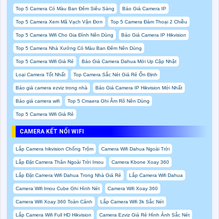
Top 5 Camera Có Màu Ban Đêm Siêu Sáng
Báo Giá Camera IP
Top 5 Camera Xem Mã Vạch Vận Đơn
Top 5 Camera Đàm Thoại 2 Chiều
Top 5 Camera Wifi Cho Gia Đình Nên Dùng
Báo Giá Camera IP Hikvision
Top 5 Camera Nhà Xưởng Có Màu Ban Đêm Nên Dùng
Top 5 Camera Wifi Giá Rẻ
Báo Giá Camera Dahua Mới Up Cập Nhật
Loại Camera Tốt Nhất
Top Camera Sắc Nét Giá Rẻ Ổn Định
Báo giá camera ezviz trong nhà
Báo Giá Camera IP Hikvision Mới Nhất
Báo giá camera wifi
Top 5 Cmaera Ghi Âm Rõ Nên Dùng
Top 5 Camera Wifi Giá Rẻ
CAMERA KẾT NỐI WIFI
Lắp Camera hikvision Chống Trộm
Camera Wifi Dahua Ngoài Trời
Lắp Đặt Camera Thân Ngoài Trời Imou
Camera Kbone Xoay 360
Lắp Đặt Camera Wifi Dahua Trong Nhà Giá Rẻ
Lắp Camera Wifi Dahua
Camera Wifi Imou Cube Ghi Hình Nét
Camera Wifi Xoay 360
Camera Wifi Xoay 360 Toàn Cảnh
Lắp Camera Wifi 3k Sắc Nét
Lắp Camera Wifi Full HD Hikvision
Camera Ezviz Giá Rẻ Hình Ảnh Sắc Nét