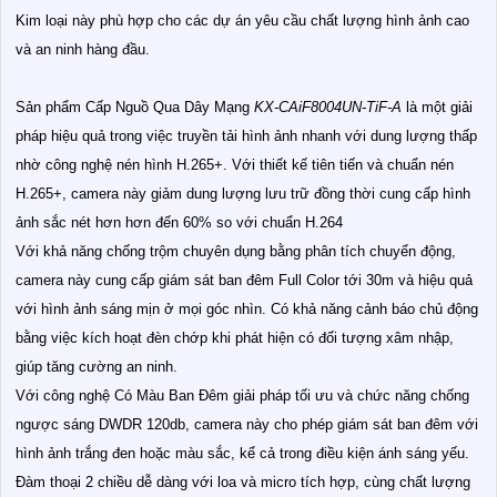
Kim loại này phù hợp cho các dự án yêu cầu chất lượng hình ảnh cao
và an ninh hàng đầu.
Sản phẩm Cấp Nguồ Qua Dây Mạng
KX-CAiF8004UN-TiF-A
là một giải
pháp hiệu quả trong việc truyền tải hình ảnh nhanh với dung lượng thấp
nhờ công nghệ nén hình H.265+. Với thiết kế tiên tiến và chuẩn nén
H.265+, camera này giảm dung lượng lưu trữ đồng thời cung cấp hình
ảnh sắc nét hơn hơn đến 60% so với chuẩn H.264
Với khả năng chống trộm chuyên dụng bằng phân tích chuyển động,
camera này cung cấp giám sát ban đêm Full Color tới 30m và hiệu quả
với hình ảnh sáng mịn ở mọi góc nhìn. Có khả năng cảnh báo chủ động
bằng việc kích hoạt đèn chớp khi phát hiện có đối tượng xâm nhập,
giúp tăng cường an ninh.
Với công nghệ Có Màu Ban Ðêm giải pháp tối ưu và chức năng chống
ngược sáng DWDR 120db, camera này cho phép giám sát ban đêm với
hình ảnh trắng đen hoặc màu sắc, kể cả trong điều kiện ánh sáng yếu.
Đàm thoại 2 chiều dễ dàng với loa và micro tích hợp, cùng chất lượng