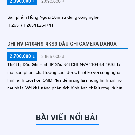
2,090,000 ₫
2,090,000 ₫
Sản phẩm Hồng Ngoại 10m sử dụng công nghệ
H.265+/H.265/H.264+/H
DHI-NVR4104HS-4KS3 ĐẦU GHI CAMERA DAHUA
2,700,000 ₫
3,865,000 ₫
Thiết bị Đầu Ghi Hình IP Sắc Nét DHI-NVR4104HS-4KS3 là
một sản phẩm chất lượng cao, được thiết kế với công nghệ
hình ảnh tươi hơn SMD Plus để mang lại những hình ảnh rõ
nét nhất. Với khả năng phân tích hình ảnh chất lượng và hình
ảnh ban đêm, thiết bị này sẽ giúp bạn giám sát an ninh hiệu
quả
BÀI VIẾT NỔI BẬT