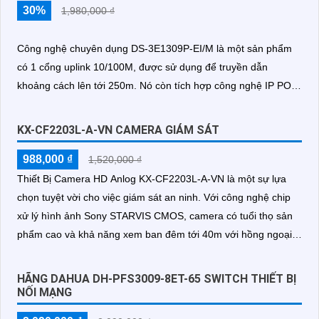
30%
1,980,000 ₫
Công nghệ chuyên dụng DS-3E1309P-EI/M là một sản phẩm
có 1 cổng uplink 10/100M, được sử dụng để truyền dẫn
khoảng cách lên tới 250m. Nó còn tích hợp công nghệ IP POE,
cho phép cung cấp điện qua mạng và trang bị thêm 1 cổng
uplink 10/100M
KX-CF2203L-A-VN CAMERA GIÁM SÁT
988,000 ₫
1,520,000 ₫
Thiết Bị Camera HD Anlog KX-CF2203L-A-VN là một sự lựa
chọn tuyệt vời cho việc giám sát an ninh. Với công nghệ chip
xử lý hình ảnh Sony STARVIS CMOS, camera có tuổi thọ sản
phẩm cao và khả năng xem ban đêm tới 40m với hồng ngoại
mịn đẹp hơn
HÃNG DAHUA DH-PFS3009-8ET-65 SWITCH THIẾT BỊ
NỐI MẠNG