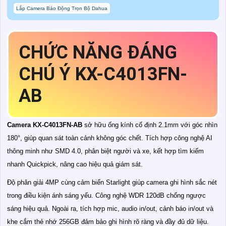
Lắp Camera Báo Động Trọn Bộ Dahua
CHỨC NĂNG ĐÁNG
CHÚ Ý KX-C4013FN-
AB
Camera KX-C4013FN-AB
sở hữu ống kính cố định 2.1mm với góc nhìn
180°, giúp quan sát toàn cảnh không góc chết. Tích hợp công nghệ AI
thông minh như SMD 4.0, phân biệt người và xe, kết hợp tìm kiếm
nhanh Quickpick, nâng cao hiệu quả giám sát.
Độ phân giải 4MP cùng cảm biến Starlight giúp camera ghi hình sắc nét
trong điều kiện ánh sáng yếu. Công nghệ WDR 120dB chống ngược
sáng hiệu quả. Ngoài ra, tích hợp mic, audio in/out, cảnh báo in/out và
khe cắm thẻ nhớ 256GB đảm bảo ghi hình rõ ràng và đầy đủ dữ liệu.