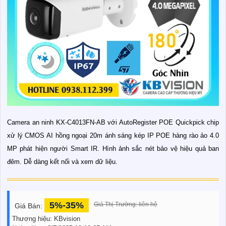
Camera an ninh KX-C4013FN-AB với AutoRegister POE Quickpick chip
xử lý CMOS AI hồng ngoại 20m ánh sáng kép IP POE hàng rào ảo 4.0
MP phát hiện người Smart IR. Hình ảnh sắc nét bảo vệ hiệu quả ban
đêm. Dễ dàng kết nối và xem dữ liệu.
5%-35%
Giá Thị Trường: liên hệ
Giá Bán:
Thương hiệu:
KBvision