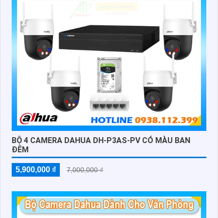
BỘ 4 CAMERA DAHUA DH-P3AS-PV CÓ MÀU BAN
ĐÊM
5,900,000 ₫
7,000,000 ₫