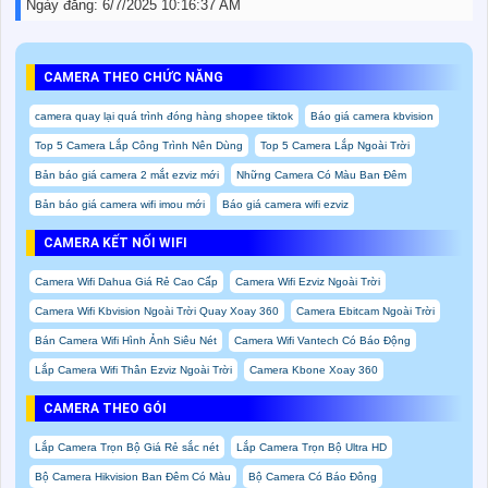
Ngày đăng:
6/7/2025 10:16:37 AM
CAMERA THEO CHỨC NĂNG
camera quay lại quá trình đóng hàng shopee tiktok
Báo giá camera kbvision
Top 5 Camera Lắp Công Trình Nên Dùng
Top 5 Camera Lắp Ngoài Trời
Bản báo giá camera 2 mắt ezviz mới
Những Camera Có Màu Ban Đêm
Bản báo giá camera wifi imou mới
Báo giá camera wifi ezviz
CAMERA KẾT NỐI WIFI
Camera Wifi Dahua Giá Rẻ Cao Cấp
Camera Wifi Ezviz Ngoài Trời
Camera Wifi Kbvision Ngoài Trời Quay Xoay 360
Camera Ebitcam Ngoài Trời
Bán Camera Wifi Hình Ảnh Siêu Nét
Camera Wifi Vantech Có Báo Động
Lắp Camera Wifi Thân Ezviz Ngoài Trời
Camera Kbone Xoay 360
CAMERA THEO GÓI
Lắp Camera Trọn Bộ Giá Rẻ sắc nét
Lắp Camera Trọn Bộ Ultra HD
Bộ Camera Hikvision Ban Đêm Có Màu
Bộ Camera Có Báo Đông