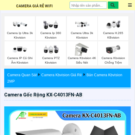
CAMERA GIÁ RẺ WIFI
Camera Ip Ultra 3k
Camera Ip 360
Camera Ultra 3k
Camera H.265
Kbvision
Kbvision
Kbvision
KBvision
Camera IP Có Ghi
Camera PTZ
Camera Kbvision 4K
Camera Kbvision
Âm Kbvision
Kbvision
Siêu Nét
Chống Trộm
Camera Quan Sát
Camera Kbvision Giá Rẻ
Bán Camera Kbvision
2MP
Camera Gốc Rộng KX-C4013FN-AB