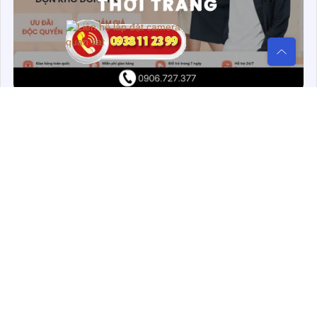
THIẾT KẾ WEBSITE THỜI TRANG
Thiết kế website thời trang là quá trình tạo ra một trang web
chuyên dùng để trưng bày và bán các sản phẩm thời trang như
quần áo, giày dép, phụ kiện… với giao diện đẹp, dễ sử dụng và
phù hợp với phong cách thương hiệu
SẢN PHẨM THAM KHẢO TIẾP
THEO