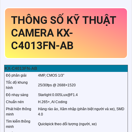
THÔNG SỐ KỸ THUẬT
CAMERA KX-
C4013FN-AB
KX-C4013FN-AB
Độ phân giải
4MP, CMOS 1/3”
Tốc độ khung
25/30fps @ 2688×1520
hình
Độ nhạy sáng
Starlight 0.005Lux@F1.4
Chuẩn nén
H.265+, AI Coding
Phát hiện thông
Hàng rào ảo, Xâm nhập (phân biệt người và xe), SMD
minh
4.0
Tìm kiếm thông
Quickpick theo đối tượng (người, xe)
minh