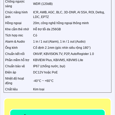
Chống ngược
WDR (120dB)
sáng
Chức năng hình
ICR, AWB, AGC, BLC, 3D-DNR, AI SSA, ROI, Defog,
ảnh
LDC, EPTZ
Hồng ngoại
20m, công nghệ hồng ngoại thông minh
Khe cắm thẻ nhớ
Hỗ trợ tối đa 256GB
Tích hợp mic
Có
Alarm & Audio
1 in / 1 out (Alarm), 1 in / 1 out (Audio)
Ống kính
Cố định 2.1mm (góc nhìn siêu rộng 180°)
Chuẩn kết nối
ONVIF, KBVISION.TV, P2P, AutoRegister 1.0
Phần mềm hỗ trợ
KBVIEW Plus, KBiVMS, KBVMS Lite
Chuẩn bảo vệ
IP67 (chống nước, bụi)
Điện áp
DC12V hoặc PoE
Nhiệt độ hoạt
-40°C ~ +60°C
động
Chất liệu
Kim loại