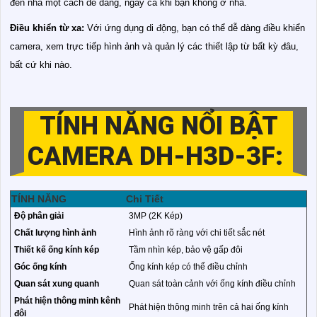
đến nhà một cách dễ dàng, ngay cả khi bạn không ở nhà.
Điều khiển từ xa:
Với ứng dụng di động, bạn có thể dễ dàng điều khiển
camera, xem trực tiếp hình ảnh và quản lý các thiết lập từ bất kỳ đâu,
bất cứ khi nào.
TÍNH NĂNG NỔI BẬT
CAMERA DH-H3D-3F:
TÍNH NĂNG
Chi Tiết
Độ phân giải
3MP (2K Kép)
Chất lượng hình ảnh
Hình ảnh rõ ràng với chi tiết sắc nét
Thiết kế ống kính kép
Tầm nhìn kép, bảo vệ gấp đôi
Góc ống kính
Ống kính kép có thể điều chỉnh
Quan sát xung quanh
Quan sát toàn cảnh với ống kính điều chỉnh
Phát hiện thông minh kênh
Phát hiện thông minh trên cả hai ống kính
đôi