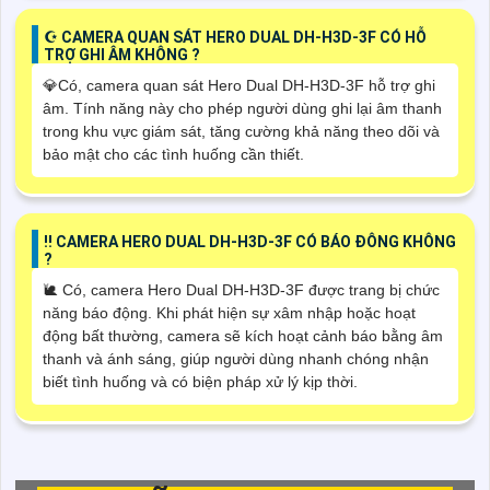
☪ CAMERA QUAN SÁT HERO DUAL DH-H3D-3F CÓ HỖ
TRỢ GHI ÂM KHÔNG ?
💎Có, camera quan sát Hero Dual DH-H3D-3F hỗ trợ ghi
âm. Tính năng này cho phép người dùng ghi lại âm thanh
trong khu vực giám sát, tăng cường khả năng theo dõi và
bảo mật cho các tình huống cần thiết.
‼️ CAMERA HERO DUAL DH-H3D-3F CÓ BÁO ĐÔNG KHÔNG
?
🐌 Có, camera Hero Dual DH-H3D-3F được trang bị chức
năng báo động. Khi phát hiện sự xâm nhập hoặc hoạt
động bất thường, camera sẽ kích hoạt cảnh báo bằng âm
thanh và ánh sáng, giúp người dùng nhanh chóng nhận
biết tình huống và có biện pháp xử lý kịp thời.