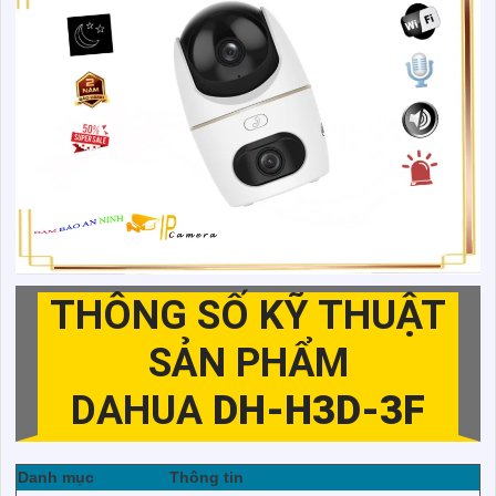
THÔNG SỐ KỸ THUẬT
SẢN PHẨM
DAHUA
DH-H3D-3F
Danh mục
Thông tin