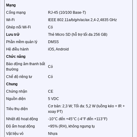
Mạng
Cổng mạng
RJ-45 (10/100 Base-T)
Wi-Fi
IEEE 802.11a/b/g/n/ac/ax 2,4-2,4835 GHz
Ghép nối Wi-Fi
Có
Lưu trữ
Thẻ Micro SD (hỗ trợ tối đa 256 GB)
Phần mềm quản lý
DMSS
Hệ điều hành
iOS, Android
Chức năng
Báo động âm thanh bất
Có
thường
Chế độ riêng tư
Có
Chung
Chứng nhận
CE
Nguồn điện
5 VDC
Cơ bản: 2,3 W; Tối đa: 5,2 W (luồng kéo + IR +
Tiêu thụ điện
xoay PT)
Nhiệt độ hoạt động
-10°C đến +45°C (-4°F đến +113°F)
Độ ẩm hoạt động
<95% (RH), không ngưng tụ
Vật liệu vỏ
Nhựa