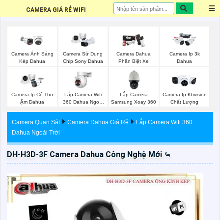
CAMERA GIÁ RẺ WIFI
Camera Ánh Sáng
Camera Sử Dụng
Camera Dahua
Camera Ip 3k
Kép Dahua
Chip Sony Dahua
Phân Biệt Xe
Dahua
Lắp Camera Wifi
Lắp Camera
Camera Ip Có Thu
Camera Ip Kbvision
360 Dahua Ngoài
Samsung Xoay 360
Ậm Dahua
Chất Lượng
Trời
Camera Quan Sát
Camera Dahua Giá Rẻ
Lắp Camera Wifi 360
Dahua Ngoài Trời
DH-H3D-3F Camera Dahua Công Nghệ Mới ⤿