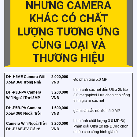
NHỮNG CAMERA
KHÁC CÓ CHẤT
LƯỢNG TƯƠNG ỨNG
CÙNG LOẠI VÀ
THƯƠNG HIỆU
DH-H5AE Camera Wifi
2,000,000
Độ phân giải 5.0 MP
Xoay 360 Trong Nhà
VNĐ
hình ảnh sắc nét đến Ultra 2k lite
DH-P3B-PV Camera
3,200,000
3.0 megapixel Lựa chọn cho công
Wifi Ngoài Trời 3MP
VNĐ
trình giá rẻ sắc nét
DH-P5B-PV Camera
1,500,000
giám sát sắc nét đến 5.0 MP
Xoay 360 Ngoài Trời
VNĐ
hình ảnh chất lượng 3.0 MP Độ
Camera Wifi Ngoài Trời
3,200,000
Phân giải Ultra 2k lite Được chọn
DH-P3AE-PV Giá rẻ
VNĐ
nhiều cho công trình giá rẻ