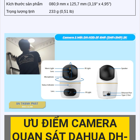
Kích thước sản phẩm
080,9 mm x 125,7 mm (3,19" x 4,95")
Trọng lượng tịnh
233 g (0,51 lb)
ƯU ĐIỂM CAMERA
QUAN SÁT DAHUA DH-