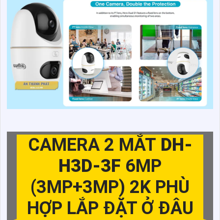
CAMERA 2 MẮT
DH-
H3D-3F
6MP
(3MP+3MP) 2K PHÙ
HỢP LẮP ĐẶT Ở ĐÂU