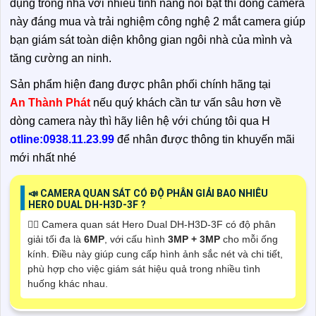
dụng trong nhà với nhiều tính năng nổi bật thì dòng camera
này đáng mua và trải nghiệm công nghệ 2 mắt camera giúp
bạn giám sát toàn diện không gian ngôi nhà của mình và
tăng cường an ninh.
Sản phẩm hiện đang được phân phối chính hãng tại
An Thành Phát
nếu quý khách cần tư vấn sâu hơn về
dòng camera này thì hãy liên hệ với chúng tôi qua H
otline:0938.11.23.99
để nhân được thông tin khuyến mãi
mới nhất nhé
📣 CAMERA QUAN SÁT CÓ ĐỘ PHÂN GIẢI BAO NHIÊU
HERO DUAL DH-H3D-3F ?
🙆‍♀️ Camera quan sát Hero Dual DH-H3D-3F có độ phân
giải tối đa là
6MP
, với cấu hình
3MP + 3MP
cho mỗi ống
kính. Điều này giúp cung cấp hình ảnh sắc nét và chi tiết,
phù hợp cho việc giám sát hiệu quả trong nhiều tình
huống khác nhau.