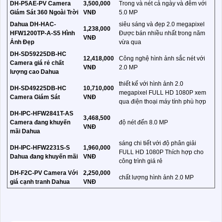
DH-P5AE-PV Camera
3,500,000
Trong và nét cả ngày và đêm với
Giám Sát 360 Ngoài Trời
VNĐ
5.0 MP
Dahua DH-HAC-
siêu sáng và đẹp 2.0 megapixel
1,238,000
HFW1200TP-A-S5 Hình
Được bán nhiều nhất trong năm
VNĐ
Ảnh Đẹp
vừa qua
DH-SD59225DB-HC
12,418,000
Công nghệ hình ảnh sắc nét với
Camera giá rẻ chất
VNĐ
2.0 MP
lượng cao Dahua
thiết kế với hình ảnh 2.0
DH-SD49225DB-HC
10,710,000
megapixel FULL HD 1080P xem
Camera Giám Sát
VNĐ
qua điện thoại máy tính phù hợp
DH-IPC-HFW2841T-AS
3,468,500
Camera đang khuyến
độ nét đến 8.0 MP
VNĐ
mãi Dahua
sáng chi tiết với độ phân giải
DH-IPC-HFW2231S-S
1,960,000
FULL HD 1080P Thích hợp cho
Dahua đang khuyến mãi
VNĐ
công trình giá rẻ
DH-F2C-PV Camera Với
2,250,000
chất lượng hình ảnh 2.0 MP
giá cạnh tranh Dahua
VNĐ