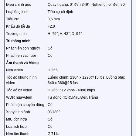
Điều chỉnh góc
Quay ngang: 0° đến 349°; Nghiêng: -5° đến 90°
Loại ống kính
Tiêu cự cố định
Tiêu cự
3,6 mm
Khẩu độ tối đa
F2.0
Trường nhìn
H: 79°; V: 43°; D: 94°
Trí thông minh
Phát hiện con người
Có
Phát hiện vật nuôi
Có
Âm thanh và Video
Nén video
H.265
Tốc độ khung hình
Luồng chính: 2304 x 1296@15 fps; Luồng phụ:
video
640 x 360@15 fps
Tốc độ bit video
H.265: 512 kbps - 4096 kbps
WDR ngày/đêm
Tự động (ICR)/Màu/Đen/Trắng
Phát hiện chuyển động
Có
Xoay hình ảnh
0°/180°
MIC tích hợp
Có
Loa tích hợp
Có
Nén âm thanh
G.711a