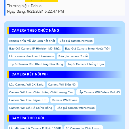
Thương hiệu:
Dahua
Ngày đăng:
9/21/2024 6:22:47 PM
CAMERA THEO CHỨC NĂNG
camera nhìn mã vận đơn nét nhất
Báo giá camera hikvision
Báo Giá Camera IP Hikvision Mới Nhất
Báo Giá Camera Imou Ngoài Trời
Lắp camera check var Livestream
Báo giá camera 2 mắt
Top 5 Camera Cho Kho Hàng Nên Dùng
Top 5 Camera Chống Trộm
CAMERA KẾT NỐI WIFI
Lắp Camera Wiif 2K Ezviz
Camera Wifi Siêu Nét
Camera Wifi Imou Chính Hãng Chất Lượng Cao
Lắp Camera Wifi Dahua Full HD
Camera Wifi Imou Ngoài Trời
Camera Wifi Kbone
Camera Wifi Giá Rẻ Chính Hãng
Báo giá camera wifi hikvision
CAMERA THEO GÓI
Lắp đặt trọn bộ Camera Full Hd 1080P
Bộ Camera Ip Chất Lượng