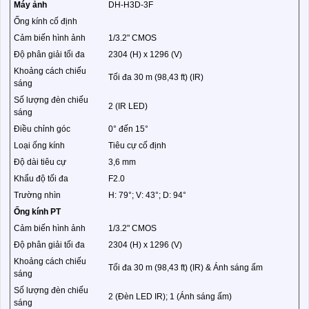
Máy ảnh
DH-H3D-3F
Ống kính cố định
Cảm biến hình ảnh
1/3.2" CMOS
Độ phân giải tối đa
2304 (H) x 1296 (V)
Khoảng cách chiếu
Tối đa 30 m (98,43 ft) (IR)
sáng
Số lượng đèn chiếu
2 (IR LED)
sáng
Điều chỉnh góc
0° đến 15°
Loại ống kính
Tiêu cự cố định
Độ dài tiêu cự
3,6 mm
Khẩu độ tối đa
F2.0
Trường nhìn
H: 79°; V: 43°; D: 94°
Ống kính PT
Cảm biến hình ảnh
1/3.2" CMOS
Độ phân giải tối đa
2304 (H) x 1296 (V)
Khoảng cách chiếu
Tối đa 30 m (98,43 ft) (IR) & Ánh sáng ấm
sáng
Số lượng đèn chiếu
2 (Đèn LED IR); 1 (Ánh sáng ấm)
sáng