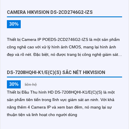
CAMERA HIKVISION DS-2CD2746G2-IZS
30%
Thiết bị Camera IP POEDS-2CD2746G2-IZS là một sản phẩm
công nghệ cao với xử lý hình ảnh CMOS, mang lại hình ảnh
đẹp và rõ nét. Đặc biệt, nó được trang bị công nghệ giám sát
ban đêm Hồng Ngoại 40m, giúp cho việc quan sát trong điều
kiện ánh sáng yếu trở nên dễ dàng và mịn màng hơn
DS-7208HQHI-K1/E(C)(S) SẮC NÉT HIKVISION
30%
liên hệ
Thiết bị Đầu Thu hình HD DS-7208HQHI-K1/E(C)(S) là một
sản phẩm tiên tiến trong lĩnh vực giám sát an ninh. Với khả
năng thêm 4 Camera IP và xem ban đêm, nó mang lại sự
thuận tiện và linh hoạt cho người dùng