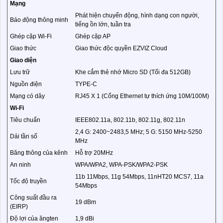
Mạng
Phát hiện chuyển động, hình dạng con người,
Báo động thông minh
tiếng ồn lớn, tuần tra
Ghép cặp Wi-Fi
Ghép cặp AP
Giao thức
Giao thức độc quyền EZVIZ Cloud
Giao diện
Lưu trữ
Khe cắm thẻ nhớ Micro SD (Tối đa 512GB)
Nguồn điện
TYPE-C
Mạng có dây
RJ45 X 1 (Cổng Ethernet tự thích ứng 10M/100M)
Wi-Fi
Tiêu chuẩn
IEEE802.11a, 802.11b, 802.11g, 802.11n
2,4 G: 2400~2483,5 MHz; 5 G: 5150 MHz-5250
Dải tần số
MHz
Băng thông của kênh
Hỗ trợ 20MHz
An ninh
WPA/WPA2, WPA-PSK/WPA2-PSK
11b 11Mbps, 11g 54Mbps, 11nHT20 MCS7, 11a
Tốc độ truyền
54Mbps
Công suất đầu ra
19 dBm
(EIRP)
Độ lợi của ăngten
1,9 dBi