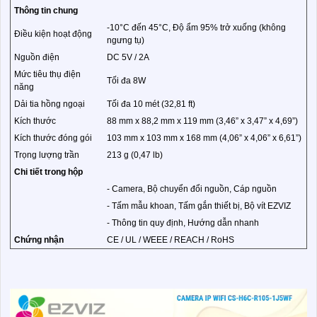
Thông tin chung
-10°C đến 45°C, Độ ẩm 95% trở xuống (không
Điều kiện hoạt động
ngưng tụ)
Nguồn điện
DC 5V / 2A
Mức tiêu thụ điện
Tối đa 8W
năng
Dải tia hồng ngoại
Tối đa 10 mét (32,81 ft)
Kích thước
88 mm x 88,2 mm x 119 mm (3,46” x 3,47” x 4,69”)
Kích thước đóng gói
103 mm x 103 mm x 168 mm (4,06” x 4,06” x 6,61”)
Trọng lượng trần
213 g (0,47 lb)
Chi tiết trong hộp
- Camera, Bộ chuyển đổi nguồn, Cáp nguồn
- Tấm mẫu khoan, Tấm gắn thiết bị, Bộ vít EZVIZ
- Thông tin quy định, Hướng dẫn nhanh
Chứng nhận
CE / UL / WEEE / REACH / RoHS