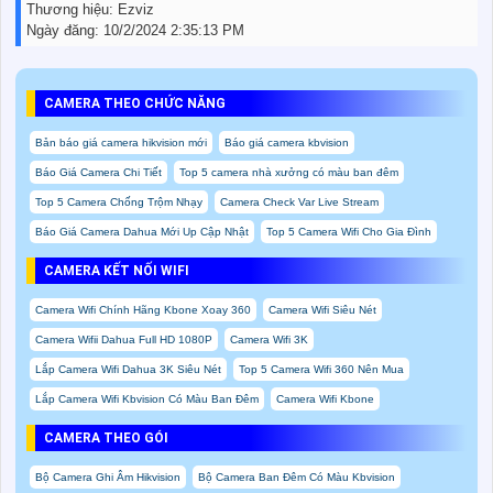
Thương hiệu:
Ezviz
Ngày đăng:
10/2/2024 2:35:13 PM
CAMERA THEO CHỨC NĂNG
Bản báo giá camera hikvision mới
Báo giá camera kbvision
Báo Giá Camera Chi Tiết
Top 5 camera nhà xưởng có màu ban đêm
Top 5 Camera Chống Trộm Nhạy
Camera Check Var Live Stream
Báo Giá Camera Dahua Mới Up Cập Nhật
Top 5 Camera Wifi Cho Gia Đình
CAMERA KẾT NỐI WIFI
Camera Wifi Chính Hãng Kbone Xoay 360
Camera Wifi Siêu Nét
Camera Wifii Dahua Full HD 1080P
Camera Wifi 3K
Lắp Camera Wifi Dahua 3K Siêu Nét
Top 5 Camera Wifi 360 Nên Mua
Lắp Camera Wifi Kbvision Có Màu Ban Đêm
Camera Wifi Kbone
CAMERA THEO GÓI
Bộ Camera Ghi Âm Hikvision
Bộ Camera Ban Đêm Có Màu Kbvision