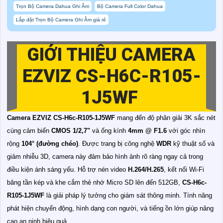
Trọn Bộ Camera Dahua Ghi Âm
Bộ Camera Full Color Dahua
Lắp đặt Trọn Bộ Camera Ghi Âm giá rẻ
GIỚI THIỆU CAMERA
EZVIZ CS-H6C-R105-
1J5WF
Camera EZVIZ CS-H6c-R105-1J5WF
mang đến độ phân giải 3K sắc nét
cùng cảm biến
CMOS 1/2,7"
và ống kính
4mm @ F1.6
với góc nhìn
rộng
104° (đường chéo)
. Được trang bị công nghệ
WDR
kỹ thuật số và
giảm nhiễu 3D, camera này đảm bảo hình ảnh rõ ràng ngay cả trong
điều kiện ánh sáng yếu. Hỗ trợ nén video
H.264/H.265
, kết nối Wi-Fi
băng tần kép và khe cắm thẻ nhớ Micro SD lên đến 512GB,
CS-H6c-
R105-1J5WF
là giải pháp lý tưởng cho giám sát thông minh. Tính năng
phát hiện chuyển động, hình dạng con người, và tiếng ồn lớn giúp nâng
cao an ninh hiệu quả.