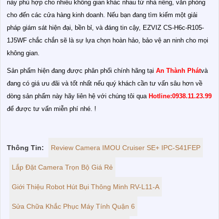
này phù hợp cho nhiều không gian khác nhau từ nhà riêng, văn phòng
cho đến các cửa hàng kinh doanh. Nếu bạn đang tìm kiếm một giải
pháp giám sát hiện đại, bền bỉ, và đáng tin cậy, EZVIZ CS-H6c-R105-
1J5WF chắc chắn sẽ là sự lựa chọn hoàn hảo, bảo vệ an ninh cho mọi
không gian.
Sản phẩm hiện đang được phân phối chính hãng tại
An Thành Phát
và
đang có giá ưu đãi và tốt nhất nếu quý khách cần tư vấn sâu hơn về
dòng sản phẩm này hãy liên hệ với chúng tôi qua
Hotline:0938.11.23.99
để được tư vấn miễn phí nhé. !
Thông Tin:
Review Camera IMOU Cruiser SE+ IPC-S41FEP
Lắp Đặt Camera Trọn Bộ Giá Rẻ
Giới Thiệu Robot Hút Bụi Thông Minh RV-L11-A
Sửa Chữa Khắc Phục Máy Tính Quận 6