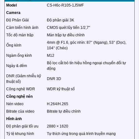
Model
CS-H6c-R105-1J5WF
Camera
Độ Phân Giải
Độ phân giải 3K
Cảm biến hình ảnh
CMOS quét lũy tiến 1/2,7"
Tốc độ màn trập
Màn trập tự điều chỉnh
4mm @ F1.6, góc nhìn: 87° (Ngang), 53° (Dọc),
Ống kính
104° (Chéo)
Ngàm ống kính
M12
Bộ lọc cắt bỏ tín hiệu hồng ngoại chuyển đổi tự
Ngày & đêm
động
DNR (Giảm nhiễu kỹ
DNR 3D
thuật số)
Công nghệ WDR
WDR kỹ thuật số
Công nghệ nén
Nén video
H.264/H.265
Bitrate của video
Bitrate tự điều chỉnh
Hình ảnh
Độ phân giải tối ưu
2880 × 1620
Tỷ lệ khung hình
Tự thích ứng trong quá trình truyền mạng