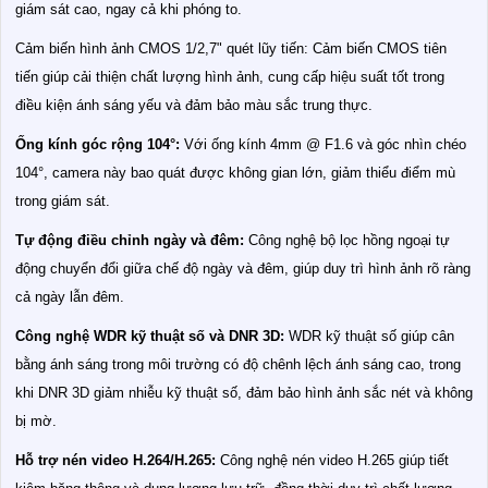
giám sát cao, ngay cả khi phóng to.
Cảm biến hình ảnh CMOS 1/2,7" quét lũy tiến: Cảm biến CMOS tiên
tiến giúp cải thiện chất lượng hình ảnh, cung cấp hiệu suất tốt trong
điều kiện ánh sáng yếu và đảm bảo màu sắc trung thực.
Ống kính góc rộng 104°:
Với ống kính 4mm @ F1.6 và góc nhìn chéo
104°, camera này bao quát được không gian lớn, giảm thiểu điểm mù
trong giám sát.
Tự động điều chỉnh ngày và đêm:
Công nghệ bộ lọc hồng ngoại tự
động chuyển đổi giữa chế độ ngày và đêm, giúp duy trì hình ảnh rõ ràng
cả ngày lẫn đêm.
Công nghệ WDR kỹ thuật số và DNR 3D:
WDR kỹ thuật số giúp cân
bằng ánh sáng trong môi trường có độ chênh lệch ánh sáng cao, trong
khi DNR 3D giảm nhiễu kỹ thuật số, đảm bảo hình ảnh sắc nét và không
bị mờ.
Hỗ trợ nén video H.264/H.265:
Công nghệ nén video H.265 giúp tiết