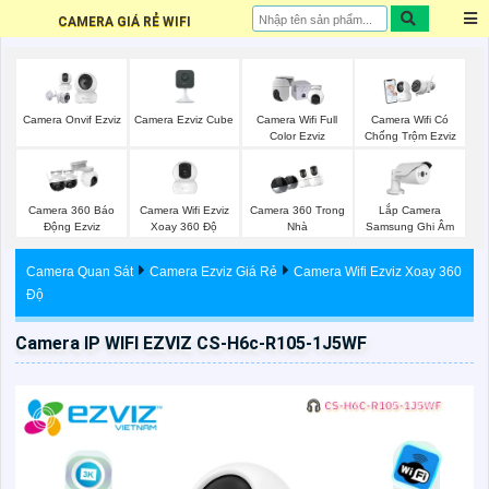
CAMERA GIÁ RẺ WIFI
Camera Ezviz Cube
Camera Onvif Ezviz
Camera Wifi Full
Camera Wifi Có
Color Ezviz
Chống Trộm Ezviz
Camera Wifi Ezviz
Lắp Camera
Camera 360 Báo
Camera 360 Trong
Xoay 360 Độ
Samsung Ghi Âm
Động Ezviz
Nhà
Camera Quan Sát
Camera Ezviz Giá Rẻ
Camera Wifi Ezviz Xoay 360
Độ
Camera IP WIFI EZVIZ CS-H6c-R105-1J5WF