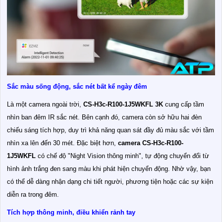
Sắc màu sống động, sắc nét bất kể ngày đêm
Là một camera ngoài trời,
CS-H3c-R100-1J5WKFL
3K
cung cấp tầm
nhìn ban đêm IR sắc nét. Bên cạnh đó, camera còn sở hữu hai đèn
chiếu sáng tích hợp, duy trì khả năng quan sát đầy đủ màu sắc với tầm
nhìn xa lên đến 30 mét. Đặc biệt hơn,
camera
CS-H3c-R100-
1J5WKFL
có chế độ "Night Vision thông minh", tự động chuyển đổi từ
hình ảnh trắng đen sang màu khi phát hiện chuyển động. Nhờ vậy, bạn
có thể dễ dàng nhận dạng chi tiết người, phương tiện hoặc các sự kiện
diễn ra trong đêm.
Tích hợp thông minh, điều khiển rảnh tay