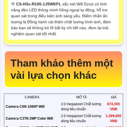
🦅
CS-H3c-R100-1J5WKFL
sắc nét Wifi Ezviz có tính
năng đèn LED thông minh hồng ngoại tự động, hỗ trợ
quan sát trong điều kiện ánh sáng yếu. Điểm nhấn ấn
tượng là Đồng hành cải thiện chất lượng hình ảnh, đảm
bảo bạn sẽ không bỏ lỡ bất kỳ chi tiết nào, đem lại trải
nghiệm quan sát tốt nhất.
Tham khảo thêm một
vài lựa chọn khác
CAMERA
MÔ TẢ
GIÁ
2.0 megapixel Chất lượng
874,300
Camera C6N 1080P Wifi
đúng tiêu chuẩn
VNĐ
2.0 megapixel Chất lượng
1,399,000
Camera C3TN 2MP Color Wifi
đúng tiêu chuẩn
VNĐ