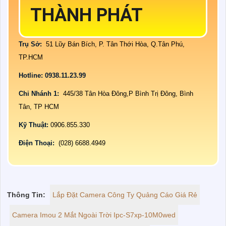
THÀNH PHÁT
Trụ Sở:
51 Lũy Bán Bích, P. Tân Thới Hòa, Q.Tân Phú,
TP.HCM
Hotline: 0938.11.23.99
Chi Nhánh 1:
445/38 Tân Hòa Đông,P Bình Trị Đông, Bình
Tân, TP HCM
Kỹ Thuật:
0906.855.330
Điện Thoại:
(028) 6688.4949
Thông Tin:
Lắp Đặt Camera Công Ty Quảng Cáo Giá Rẻ
Camera Imou 2 Mắt Ngoài Trời Ipc-S7xp-10M0wed