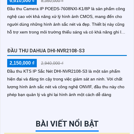
6,610,000 ₫
8,350,000 ₫
Đầu thu Camera IP POEDS-7608NXI-K1/8P là sản phẩm công
nghệ cao với khả năng xử lý hình ảnh CMOS, mang đến cho
người dùng những hình ảnh sắc nét và đẹp. Thiết bị này cũng
hỗ trợ xem trong môi trường thiếu sáng và có khả năng ghi lại
dữ liệu trên 1 HDD
ĐẦU THU DAHUA DHI-NVR2108-S3
2,150,000 ₫
2,940,000 ₫
Đầu thu KTS IP Sắc Nét DHI-NVR2108-S3 là một sản phẩm
hiện đại và đáng tin cậy trong việc giám sát an ninh. Với chất
lượng hình ảnh sắc nét và công nghệ ONVIF, đầu thu này cho
phép bạn quản lý và ghi lại hình ảnh một cách dễ dàng
BÀI VIẾT NỔI BẬT