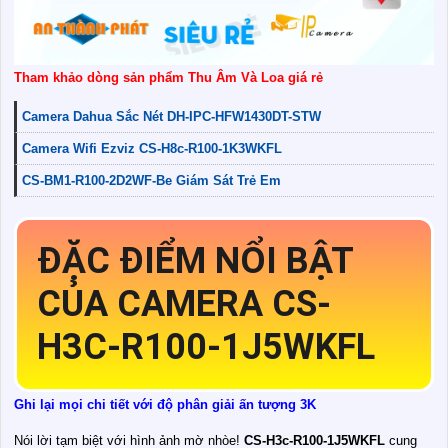
Tham khảo dòng sản phẩm Thu Âm Và Loa giá rẻ
Camera Dahua Sắc Nét DH-IPC-HFW1430DT-STW
Camera Wifi Ezviz CS-H8c-R100-1K3WKFL
CS-BM1-R100-2D2WF-Be Giám Sát Trẻ Em
ĐẶC ĐIỂM NỔI BẬT
CỦA CAMERA CS-
H3C-R100-1J5WKFL
Ghi lại mọi chi tiết với độ phân giải ấn tượng 3K
Nói lời tạm biệt với hình ảnh mờ nhòe!
CS-H3c-R100-1J5WKFL
cung