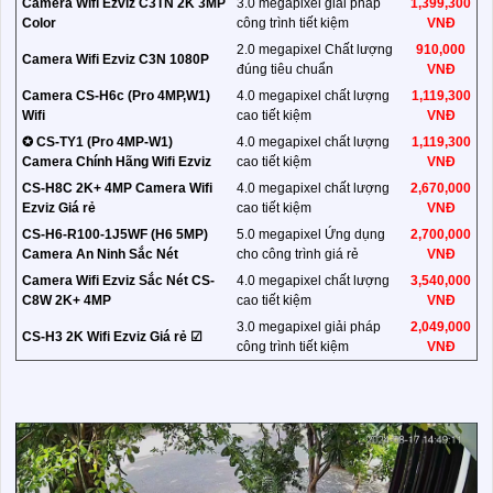
Camera Wifi Ezviz C3TN 2K 3MP
3.0 megapixel giải pháp
1,399,300
Color
công trình tiết kiệm
VNĐ
2.0 megapixel Chất lượng
910,000
Camera Wifi Ezviz C3N 1080P
đúng tiêu chuẩn
VNĐ
Camera CS-H6c (Pro 4MP,W1)
4.0 megapixel chất lượng
1,119,300
Wifi
cao tiết kiệm
VNĐ
✪ CS-TY1 (Pro 4MP-W1)
4.0 megapixel chất lượng
1,119,300
Camera Chính Hãng Wifi Ezviz
cao tiết kiệm
VNĐ
CS-H8C 2K+ 4MP Camera Wifi
4.0 megapixel chất lượng
2,670,000
Ezviz Giá rẻ
cao tiết kiệm
VNĐ
CS-H6-R100-1J5WF (H6 5MP)
5.0 megapixel Ứng dụng
2,700,000
Camera An Ninh Sắc Nét
cho công trình giá rẻ
VNĐ
Camera Wifi Ezviz Sắc Nét CS-
4.0 megapixel chất lượng
3,540,000
C8W 2K+ 4MP
cao tiết kiệm
VNĐ
3.0 megapixel giải pháp
2,049,000
CS-H3 2K Wifi Ezviz Giá rẻ ☑
công trình tiết kiệm
VNĐ