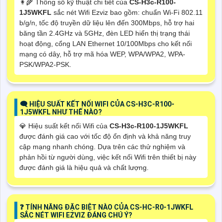
👩‍🌾 Thông số kỹ thuật chi tiết của
CS-H3c-R100-
1J5WKFL
sắc nét Wifi Ezviz bao gồm: chuẩn Wi-Fi 802.11
b/g/n, tốc độ truyền dữ liệu lên đến 300Mbps, hỗ trợ hai
băng tần 2.4GHz và 5GHz, đèn LED hiển thị trạng thái
hoạt động, cổng LAN Ethernet 10/100Mbps cho kết nối
mạng có dây, hỗ trợ mã hóa WEP, WPA/WPA2, WPA-
PSK/WPA2-PSK.
🗨️ HIỆU SUẤT KẾT NỐI WIFI CỦA CS-H3C-R100-
1J5WKFL NHƯ THẾ NÀO?
💎 Hiệu suất kết nối Wifi của
CS-H3c-R100-1J5WKFL
được đánh giá cao với tốc độ ổn định và khả năng truy
cập mạng nhanh chóng. Dựa trên các thử nghiệm và
phản hồi từ người dùng, việc kết nối Wifi trên thiết bị này
được đánh giá là hiệu quả và chất lượng.
️❓ TÍNH NĂNG ĐẶC BIỆT NÀO CỦA CS-HC-R0-1JWKFL
SẮC NÉT WIFI EZVIZ ĐÁNG CHÚ Ý?