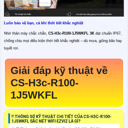
Luôn bảo vệ bạn, cả khi thời tiết khắc nghiệt
Nhờ thân máy chắc chắn,
CS-H3c-R100-1J5WKFL 3K
đạt chuẩn IP67,
chống chịu mọi điều kiện thời tiết khắc nghiệt – dù mưa, giông bão hay
tuyết rơi.
Giải đáp kỹ thuật về
CS-H3c-R100-
1J5WKFL
‼️ THÔNG SỐ KỸ THUẬT CHI TIẾT CỦA CS-H3C-R100-
1J5WKFL SẮC NÉT WIFI EZVIZ LÀ GÌ?