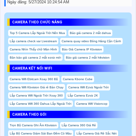
Ngày đăng:
5/27/2024 10:24:54 AM
CAMERA THEO CHỨC NĂNG
Top 5 Camera Lắp Ngoài Trời Nên Mua
Báo giá camera 2 mắt dahua
Lắp camera check var Livestream
Camera quay video Đóng Hàng Cận Cảnh
Camera Nhìn Thấy chữ Màn Hình
Báo Giá Camera IP Kbvision
Bản báo giá camera 2 mắt ezviz mới
Báo giá camera 2 mắt hikvision
CAMERA KẾT NỐI WIFI
Camera Wifi Ebitcam Xoay 360 Độ
Camera Kbone Cube
Camera Wifi Kbvision Giá rẻ Bán Chạy
Camera Wifi Ezviz Ngoài Trời
Lắp Camera Wifi Ngoài Trời Xoay 360
Lắp Camera Ezviz 2K
Lắp Camera Wifi 360 Dahua Lắp Ngoài Trời
Camera Wifi Visioncop
CAMERA THEO GÓI
Trọn Bộ Camera Ghi Âm Kbvision
Lắp Camera 360 Giá Rẻ
Lắp Bộ Camera Giám Sát Ban Đêm Có Màu
Lắp Camera Giá Rẻ Sắc Nét