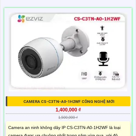
CAMERA CS-C3TN-A0-1H2WF CÔNG NGHỆ MỚI
1,400,000 ₫
1,500,000 ₫
Camera an ninh không dây IP CS-C3TN-A0-1H2WF là loại
camera được ưa chuộng nhất trong năm vừa qua, với độ