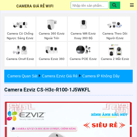
CAMERA GIÁ RẺ WIFI
Camera 360 Ezviz
Camera Wifi Ezviz
Camera Có Chống
Camera Theo Dỏi
Ngoài Trời
Xoay 360 Độ
Ngược Sáng Ezviz
Người Ezviz
Camera Ezviz 360
Camera Onvif Ezviz
Camera POE Ezviz
Camera 2 Mắt Ezviz
Camera Quan Sát
Camera Ezviz Giá Rẻ
Camera IP Không Dây
Camera Ezviz CS-H3c-R100-1J5WKFL